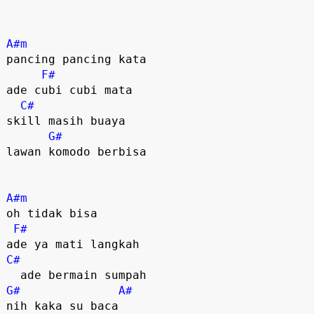
A#m
pancing pancing kata

F#
ade cubi cubi mata

C#
skill masih buaya

G#
lawan komodo berbisa

A#m
oh tidak bisa

F#
C#
G#
A#
nih kaka su baca
