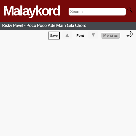
Malaykord
🔍
Risky Pavel - Poco Poco Ade Main Gila Chord
🌙
▲
▼
Menu ☰
Save
Font