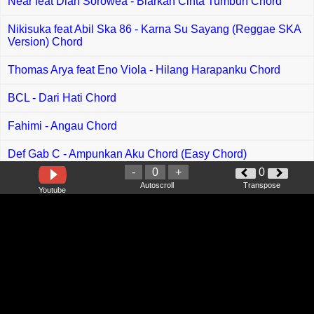
Near feat Dian Sorowea - Biarkan Cinta Tumbuh Chord
Nikisuka feat Abil Ska 86 - Karna Su Sayang (Reggae SKA
Version) Chord
Thomas Arya feat Eno Viola - Hilang Harapanku Chord
BCL - Dari Hati Chord
Fahimi - Angau Chord
Def Gab C - Ampunkan Aku Chord (Easy Chord)
-
0
+
0
Didi Astilah - Xoxo Chord
Autoscroll
Transpose
Youtube
Mus May feat Rahmad Mega - Peluang Kedua Chord
Loca B - Lima Minit Chord
NDX AKA - Pelaku Macak Korban Chord
Ziell Ferdian - Bahagia Diatas Lukaku Chord