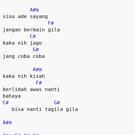
A#m
siou ade sayang

F#
jangan bermain gila

C#
kaka nih jago

G#
jang coba coba

A#m
kaka nih kisah

F#
berlidah awas nanti 

C#
G#
   bisa nanti tagila gila

A#m