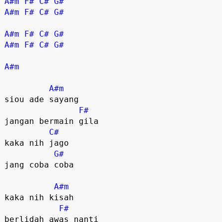
A#m
F#
C#
G#
A#m
F#
C#
G#
A#m
F#
C#
G#
A#m
F#
C#
G#
A#m
A#m
siou ade sayang

F#
jangan bermain gila

C#
kaka nih jago

G#
jang coba coba

A#m
kaka nih kisah

F#
berlidah awas nanti 
