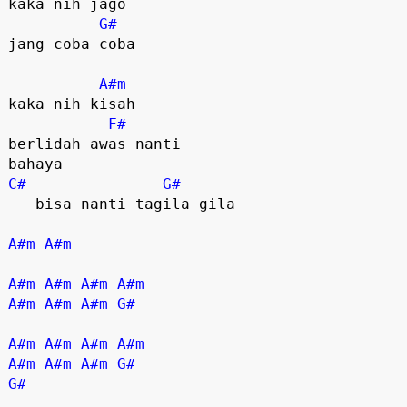
kaka nih jago

G#
jang coba coba

A#m
kaka nih kisah

F#
berlidah awas nanti 

C#
G#
   bisa nanti tagila gila

A#m
A#m
A#m
A#m
A#m
A#m
A#m
A#m
A#m
G#
A#m
A#m
A#m
A#m
A#m
A#m
A#m
G#
G#