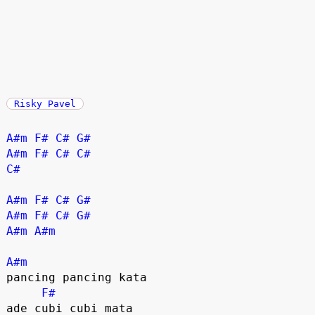
Risky Pavel
A#m
F#
C#
G#
A#m
F#
C#
C#
C#
A#m
F#
C#
G#
A#m
F#
C#
G#
A#m
A#m
A#m
pancing pancing kata

F#
ade cubi cubi mata
