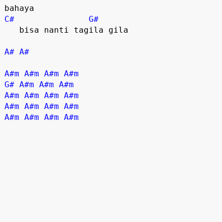
C#
G#
   bisa nanti tagila gila

A#
A#
A#m
A#m
A#m
A#m
G#
A#m
A#m
A#m
A#m
A#m
A#m
A#m
A#m
A#m
A#m
A#m
A#m
A#m
A#m
A#m