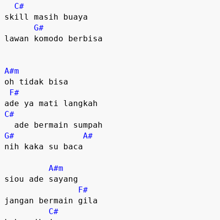
C#
skill masih buaya

G#
lawan komodo berbisa

A#m
oh tidak bisa

F#
C#
G#
A#
nih kaka su baca

A#m
siou ade sayang

F#
jangan bermain gila

C#