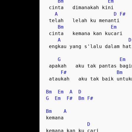
Bm
Em
 cinta   dimanakah kini  

A
D
F#
 telah   lelah ku menanti  

Bm
Em
 cinta   kemana kan kucari  

A
D
 engkau yang s'lalu dalam hati  

G
Em
 apakah   aku tak pantas bagimu  

F#
Bm
 ataukah   aku tak baik untukmu  

Bm
Em
A
D
G
Em
F#
Bm
F#
Bm
A
kemana  

D