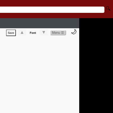
🔍
🌙
▲
▼
Menu ☰
Save
Font