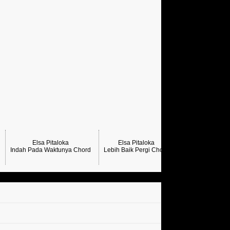
Elsa Pitaloka
Elsa Pitaloka
Indah Pada Waktunya Chord
Lebih Baik Pergi Chord
Lihat Lagi Chord