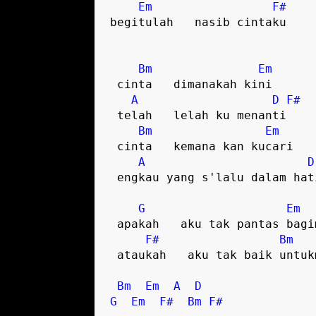
Em
F#
begitulah   nasib cintaku  

Bm
Em
 cinta   dimanakah kini  

A
D
F#
 telah   lelah ku menanti  

Bm
Em
 cinta   kemana kan kucari  

A
D
 engkau yang s'lalu dalam hati  

G
Em
 apakah   aku tak pantas bagimu  

F#
Bm
 ataukah   aku tak baik untukmu  

Bm
Em
A
D
G
Em
F#
Bm
F#