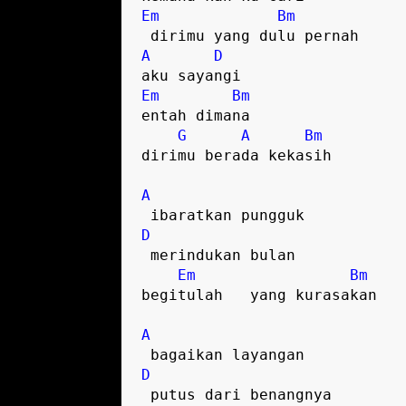
Em
Bm
A
D
Em
Bm
entah dimana  

G
A
Bm
dirimu berada kekasih  

A
D
 merindukan bulan  

Em
Bm
begitulah   yang kurasakan  

A
D
 putus dari benangnya  
