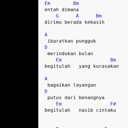
Em
Bm
entah dimana  

G
A
Bm
dirimu berada kekasih  

A
D
 merindukan bulan  

Em
Bm
begitulah   yang kurasakan  

A
D
 putus dari benangnya  

Em
F#
begitulah   nasib cintaku  
