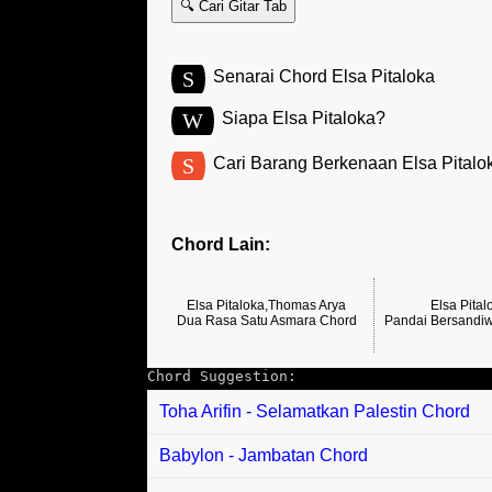
🔍 Cari Gitar Tab
S
Senarai Chord Elsa Pitaloka
W
Siapa Elsa Pitaloka?
S
Cari Barang Berkenaan Elsa Pitalo
Chord Lain:
Elsa Pitaloka,Thomas Arya
Elsa Pital
Dua Rasa Satu Asmara Chord
Pandai Bersandi
Chord Suggestion:
Toha Arifin - Selamatkan Palestin Chord
Babylon - Jambatan Chord