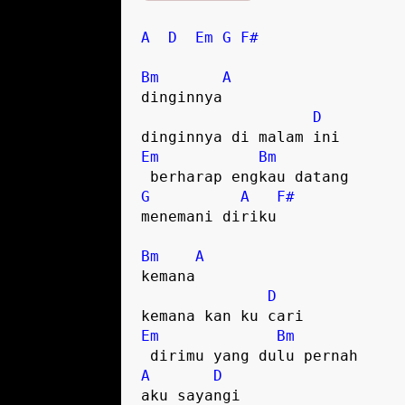
A
D
Em
G
F#
Bm
A
dinginnya  

D
Em
Bm
G
A
F#
menemani diriku  

Bm
A
kemana  

D
Em
Bm
A
D