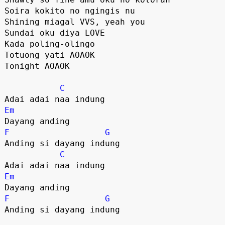
Soira kokito no ngingis nu

Shining miagal VVS, yeah you

Sundai oku diya LOVE

Kada poling-olingo

Totuong yati AOAOK

Tonight AOAOK

C
Em
F
G
Anding si dayang indung

C
Em
F
G
Anding si dayang indung
