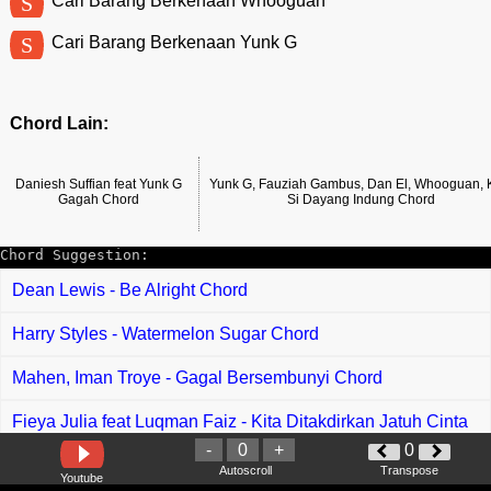
S
Cari Barang Berkenaan Whooguan
S
Cari Barang Berkenaan Yunk G
Chord Lain:
Daniesh Suffian feat Yunk G
Yunk G, Fauziah Gambus, Dan El, Whooguan, 
Gagah Chord
Si Dayang Indung Chord
Chord Suggestion:
Dean Lewis - Be Alright Chord
Harry Styles - Watermelon Sugar Chord
Mahen, Iman Troye - Gagal Bersembunyi Chord
Fieya Julia feat Luqman Faiz - Kita Ditakdirkan Jatuh Cinta
Chord
-
0
+
0
Autoscroll
Transpose
Youtube
Arief - Bukan Ku Tak Sudi Chord