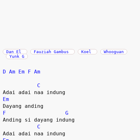
Dan El
Fauziah Gambus
Koel
Whooguan
Yunk G
D
Am
Em
F
Am
C
Em
F
G
Anding si dayang indung

C