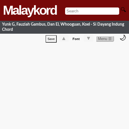
Malaykord
🔍
Yunk G, Fauziah Gambus, Dan El, Whooguan, Koel - Si Dayang Indung
Chord
🌙
▲
▼
Menu ☰
Save
Font