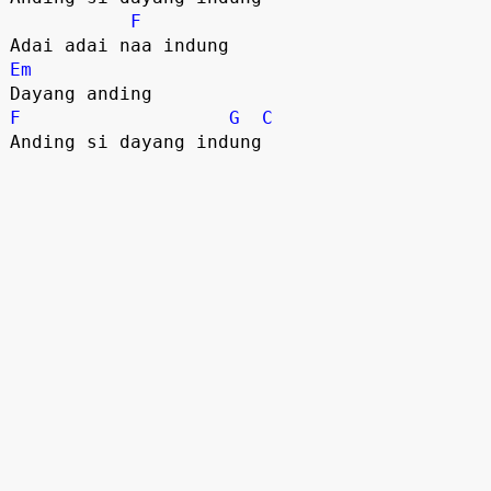
F
Em
F
G
C
Anding si dayang indung
