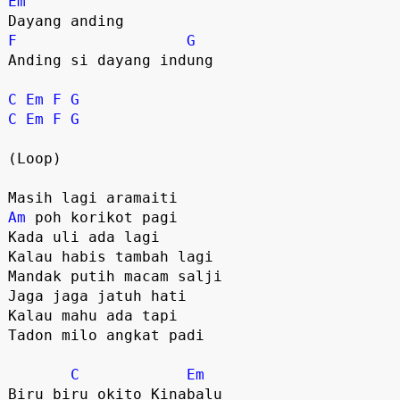
Em
F
G
Anding si dayang indung

C
Em
F
G
C
Em
F
G
(Loop)

Am
 poh korikot pagi

Kada uli ada lagi

Kalau habis tambah lagi

Mandak putih macam salji

Jaga jaga jatuh hati

Kalau mahu ada tapi

Tadon milo angkat padi

C
Em
Biru biru okito Kinabalu
