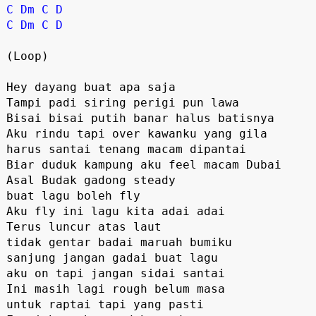
C
Dm
C
D
C
Dm
C
D
(Loop)

Hey dayang buat apa saja

Tampi padi siring perigi pun lawa

Bisai bisai putih banar halus batisnya

Aku rindu tapi over kawanku yang gila

harus santai tenang macam dipantai

Biar duduk kampung aku feel macam Dubai

Asal Budak gadong steady 

buat lagu boleh fly 

Aku fly ini lagu kita adai adai

Terus luncur atas laut 

tidak gentar badai maruah bumiku

sanjung jangan gadai buat lagu 

aku on tapi jangan sidai santai

Ini masih lagi rough belum masa

untuk raptai tapi yang pasti
