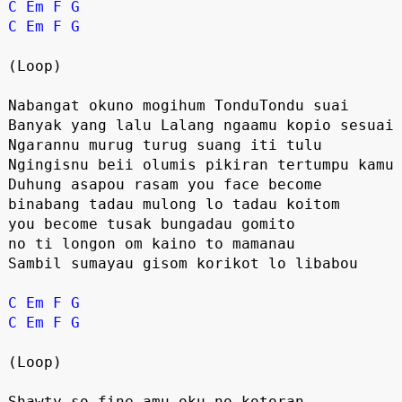
C
Em
F
G
C
Em
F
G
(Loop)

Nabangat okuno mogihum TonduTondu suai

Banyak yang lalu Lalang ngaamu kopio sesuai

Ngarannu murug turug suang iti tulu

Ngingisnu beii olumis pikiran tertumpu kamu

Duhung asapou rasam you face become 

binabang tadau mulong lo tadau koitom

you become tusak bungadau gomito

no ti longon om kaino to mamanau

Sambil sumayau gisom korikot lo libabou

C
Em
F
G
C
Em
F
G
(Loop)

Shawty so fine amu oku no kotoran
