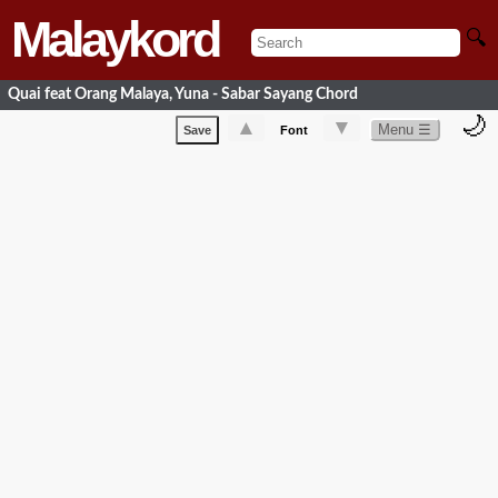
Malaykord
🔍
Quai feat Orang Malaya, Yuna - Sabar Sayang Chord
🌙
▲
▼
Menu ☰
Save
Font