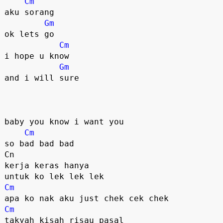
Cm
aku sorang

Gm
ok lets go 

Cm
i hope u know

Gm
and i will sure

baby you know i want you

Cm
so bad bad bad

Cn

kerja keras hanya 

Cm
Cm
takyah kisah risau pasal 
