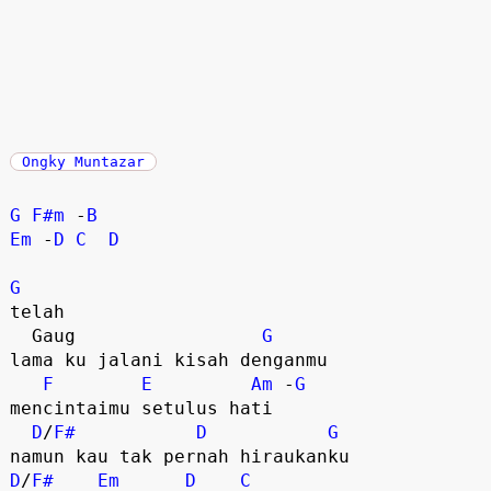
Ongky Muntazar
G
F#m
 -
B
Em
 -
D
C
D
G
telah  

  Gaug                 
G
lama ku jalani kisah denganmu 

F
E
Am
 -
G
mencintaimu setulus hati  

D
/
F#
D
G
D
/
F#
Em
D
C