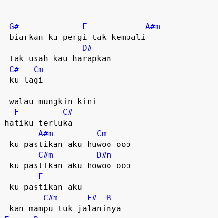
G#
F
A#m
 biarkan ku pergi tak kembali

D#
 tak usah kau harapkan 

-
C#
Cm
 ku lagi

 walau mungkin kini 

F
C#
hatiku terluka

A#m
Cm
 ku pastikan aku huwoo ooo

C#m
D#m
 ku pastikan aku howoo ooo

E
 ku pastikan aku

C#m
F#
B