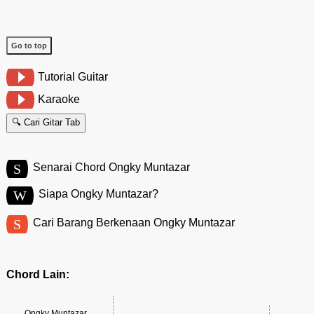
Go to top
Tutorial Guitar
Karaoke
🔍 Cari Gitar Tab
S
Senarai Chord Ongky Muntazar
W
Siapa Ongky Muntazar?
S
Cari Barang Berkenaan Ongky Muntazar
Chord Lain:
Ongky Muntazar