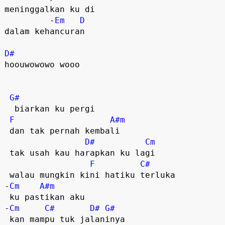
meninggalkan ku di 

         -
Em
D
dalam kehancuran

D#
hoouwowowo wooo  

G#
  biarkan ku pergi  

F
A#m
 dan tak pernah kembali  

D#
Cm
 tak usah kau harapkan ku lagi

F
C#
 walau mungkin kini hatiku terluka

-
Cm
A#m
 ku pastikan aku

-
Cm
C#
D#
G#
 kan mampu tuk jalaninya  
