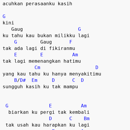
acuhkan perasaanku kasih  

G
kini  

   Gaug                   
G
ku tahu kau bukan milikku lagi

G
        Gaug      
F
tak ada lagi di fikiranmu  

E
E
Am
tak lagi memenangkan hatimu

Cm
D
yang kau tahu ku hanya menyakitimu

B
/
D#
Em
D
C
D
sungguh kasih ku tak mampu  

G
E
Am
  biarkan ku pergi tak kembali

D
C
Bm
 tak usah kau harapkan ku lagi
