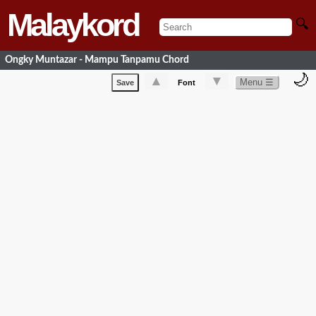
Malaykord
🔍
Ongky Muntazar - Mampu Tanpamu Chord
🌙
▲
▼
Menu ☰
Save
Font