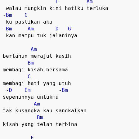
E
Am
 walau mungkin kini hatiku terluka  

-
Bm
C
 ku pastikan aku

-
Bm
Am
D
G
 kan mampu tuk jalaninya  

Am
bertahun merajut kasih

Bm
membagi kisah bersama

C
membagi hati yang utuh

 -
D
Em
         -
Bm
sepenuhnya untukmu 

Am
tak kusangka kau sangkalkan

Bm
kisah yang telah terbina

F