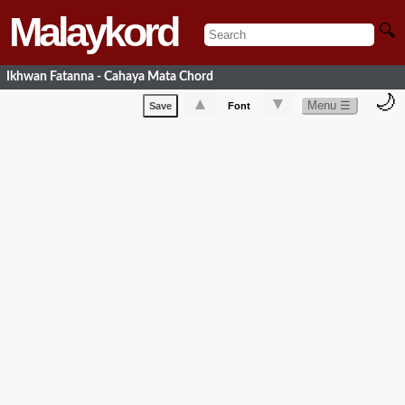
Malaykord
🔍
Ikhwan Fatanna - Cahaya Mata Chord
🌙
▲
▼
Menu ☰
Save
Font