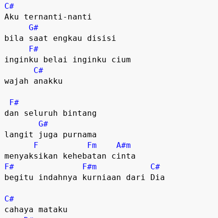
C#
Aku ternanti-nanti

G#
bila saat engkau disisi

F#
inginku belai inginku cium

C#
wajah anakku

F#
dan seluruh bintang

G#
langit juga purnama

F
Fm
A#m
F#
F#m
C#
begitu indahnya kurniaan dari Dia

C#
cahaya mataku
