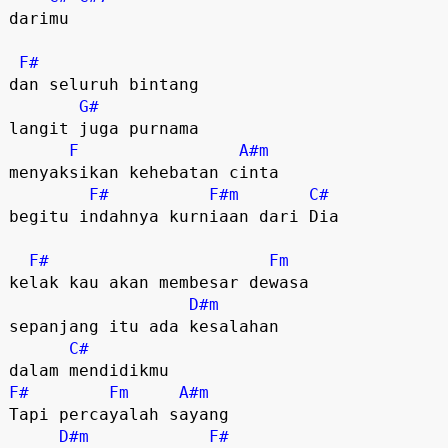
darimu

F#
dan seluruh bintang

G#
langit juga purnama

F
A#m
menyaksikan kehebatan cinta

F#
F#m
C#
begitu indahnya kurniaan dari Dia

F#
Fm
kelak kau akan membesar dewasa

D#m
sepanjang itu ada kesalahan 

C#
F#
Fm
A#m
Tapi percayalah sayang

D#m
F#