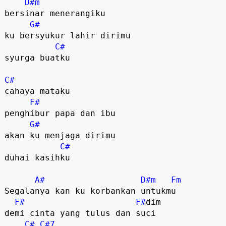
D#m
bersinar menerangiku

G#
ku bersyukur lahir dirimu

C#
syurga buatku

C#
cahaya mataku

F#
penghibur papa dan ibu

G#
akan ku menjaga dirimu

C#
duhai kasihku

A#
D#m
Fm
Segalanya kan ku korbankan untukmu

F#
F#
dim

demi cinta yang tulus dan suci

C#
C#7