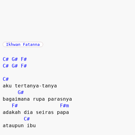
Ikhwan Fatanna
C#
G#
F#
C#
G#
F#
C#
aku tertanya-tanya

G#
bagaimana rupa parasnya

F#
F#m
adakah dia seiras papa

C#
ataupun ibu
