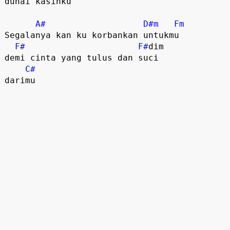
duhai kasihku

A#
D#m
Fm
Segalanya kan ku korbankan untukmu

F#
F#
dim

demi cinta yang tulus dan suci

C#