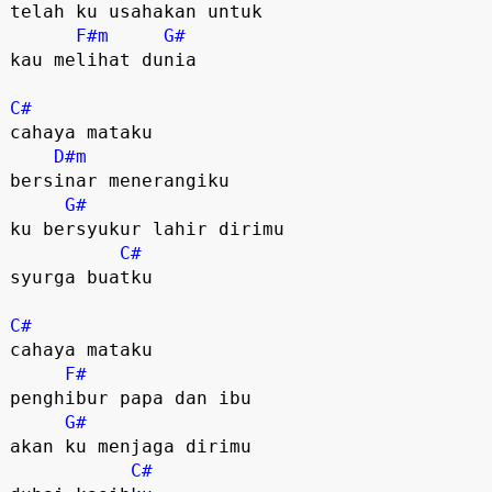
telah ku usahakan untuk 

F#m
G#
kau melihat dunia

C#
cahaya mataku

D#m
bersinar menerangiku

G#
ku bersyukur lahir dirimu

C#
syurga buatku

C#
cahaya mataku

F#
penghibur papa dan ibu

G#
akan ku menjaga dirimu

C#