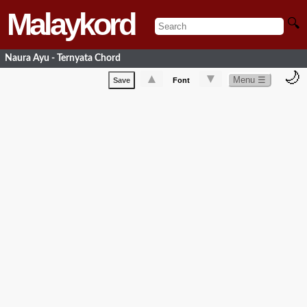
Malaykord
🔍
Naura Ayu - Ternyata Chord
🌙
▲
▼
Menu ☰
Save
Font