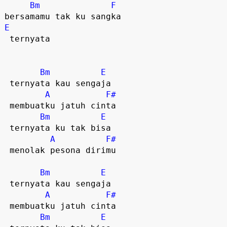
Bm
F
E
 ternyata  

Bm
E
 ternyata kau sengaja

A
F#
 membuatku jatuh cinta

Bm
E
 ternyata ku tak bisa

A
F#
 menolak pesona dirimu  

Bm
E
 ternyata kau sengaja

A
F#
 membuatku jatuh cinta

Bm
E