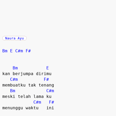
Naura Ayu
Bm
E
C#m
F#
Bm
E
kan berjumpa dirimu

C#m
F#
membuatku tak tenang  

Bm
C#m
meski telah lama ku

C#m
F#
menunggu waktu   ini  
