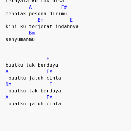
 ternyata ku tak bisa

A
F#
 menolak pesona dirimu  

Bm
E
 kini ku terjerat indahnya

Bm
 senyumanmu

E
 buatku tak berdaya

A
F#
  buatku jatuh cinta

Bm
E
  buatku tak berdaya

A
F#
  buatku jatuh cinta
