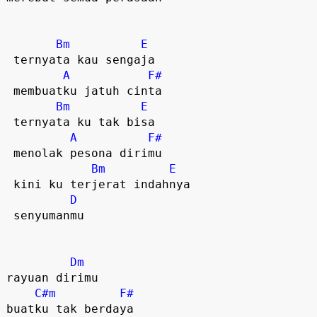
Bm
E
 ternyata kau sengaja

A
F#
 membuatku jatuh cinta

Bm
E
 ternyata ku tak bisa

A
F#
 menolak pesona dirimu  

Bm
E
 kini ku terjerat indahnya

D
 senyumanmu

Dm
rayuan dirimu

C#m
F#
buatku tak berdaya
