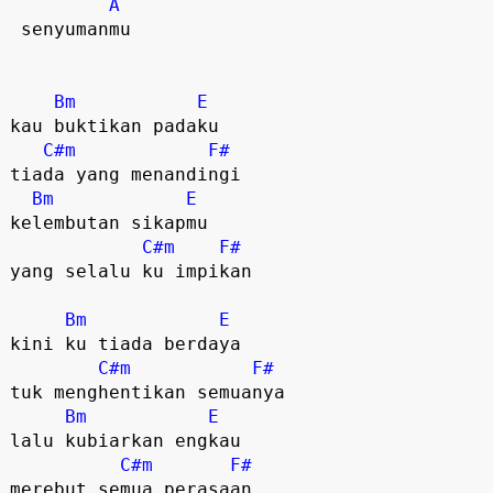
A
 senyumanmu

Bm
E
kau buktikan padaku

C#m
F#
tiada yang menandingi

Bm
E
kelembutan sikapmu

C#m
F#
yang selalu ku impikan  

Bm
E
kini ku tiada berdaya

C#m
F#
tuk menghentikan semuanya

Bm
E
lalu kubiarkan engkau

C#m
F#
merebut semua perasaan  
