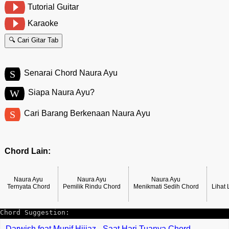
Tutorial Guitar
Karaoke
🔍 Cari Gitar Tab
S
Senarai Chord Naura Ayu
W
Siapa Naura Ayu?
S
Cari Barang Berkenaan Naura Ayu
Chord Lain:
Naura Ayu
Naura Ayu
Naura Ayu
Ternyata Chord
Pemilik Rindu Chord
Menikmati Sedih Chord
Lihat
Chord Suggestion:
Darwish feat Munif Hijjaz - Saat Hari Tuanya Chord