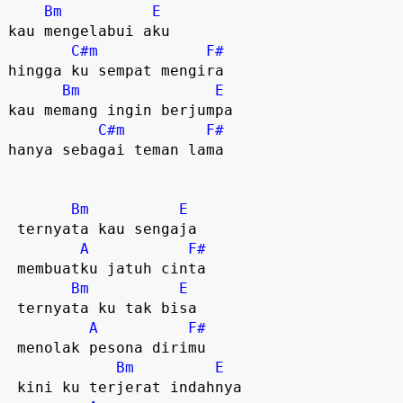
Bm
E
kau mengelabui aku

C#m
F#
hingga ku sempat mengira

Bm
E
kau memang ingin berjumpa

C#m
F#
hanya sebagai teman lama  

Bm
E
 ternyata kau sengaja

A
F#
 membuatku jatuh cinta

Bm
E
 ternyata ku tak bisa

A
F#
 menolak pesona dirimu  

Bm
E
 kini ku terjerat indahnya
