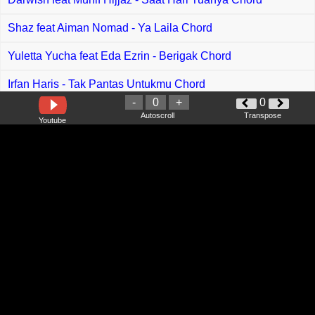
Shaz feat Aiman Nomad - Ya Laila Chord
Yuletta Yucha feat Eda Ezrin - Berigak Chord
Irfan Haris - Tak Pantas Untukmu Chord
-
0
+
0
Amir Masdi - Berhenti Mencinta Chord
Autoscroll
Transpose
Youtube
Shahir - Dia Yang Kau Pilih Chord
LastLah - Anggun Chord
Hanif Hokiboyz - Terimakasih Cinta Chord
Ella - Jauh Di Mata Chord
Five Minutes - Sampai Akhir Nanti Chord
Goo Goo Dolls - Iris Chord