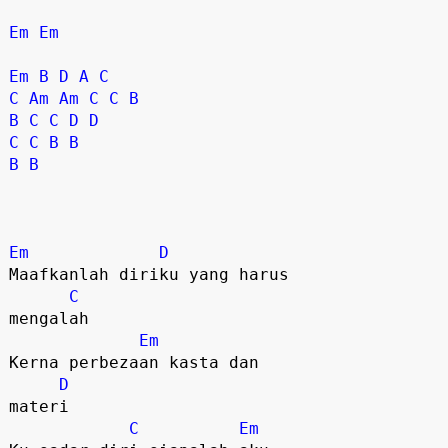
Em
Em
Em
B
D
A
C
C
Am
Am
C
C
B
B
C
C
D
D
C
C
B
B
B
B
Em
D
Maafkanlah diriku yang harus 

C
mengalah

Em
Kerna perbezaan kasta dan 

D
materi

C
Em