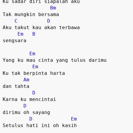
Ku sadar diri siapalah aku

Bm
Tak mungkin bersama

C
D
Aku takut kau akan terbawa 

Em
B
sengsara

Em
Yang ku mau cinta yang tulus darimu

Em
Ku tak berpinta harta 

Am
dan tahta

D
Karna ku mencintai 

D
dirimu oh sayang

D
Em
Setulus hati ini oh kasih
