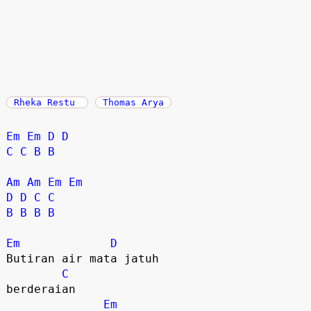
Rheka Restu
Thomas Arya
Em
Em
D
D
C
C
B
B
Am
Am
Em
Em
D
D
C
C
B
B
B
B
Em
D
Butiran air mata jatuh 

C
berderaian

Em