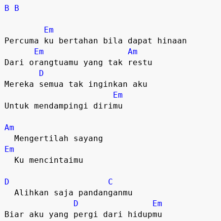
B
B
Em
Percuma ku bertahan bila dapat hinaan

Em
Am
Dari orangtuamu yang tak restu

D
Mereka semua tak inginkan aku

Em
Untuk mendampingi dirimu

Am
Em
  Ku mencintaimu

D
C
  Alihkan saja pandanganmu

D
Em
Biar aku yang pergi dari hidupmu
