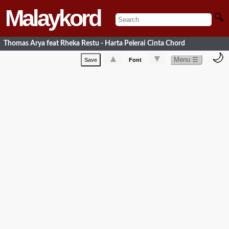
Malaykord
🔍
Thomas Arya feat Rheka Restu - Harta Pelerai Cinta Chord
🌙
▲
▼
Menu ☰
Save
Font