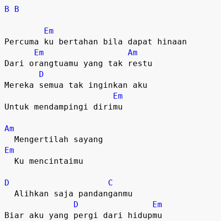
B
B
Em
Percuma ku bertahan bila dapat hinaan

Em
Am
Dari orangtuamu yang tak restu

D
Mereka semua tak inginkan aku

Em
Untuk mendampingi dirimu

Am
Em
  Ku mencintaimu

D
C
  Alihkan saja pandanganmu

D
Em
Biar aku yang pergi dari hidupmu
