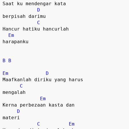
Saat ku mendengar kata 

D
berpisah darimu

C
Hancur hatiku hancurlah 

Em
harapanku

B
B
Em
D
Maafkanlah diriku yang harus 

C
mengalah

Em
Kerna perbezaan kasta dan 

D
materi

C
Em