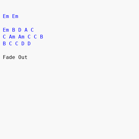
Em
Em
Em
B
D
A
C
C
Am
Am
C
C
B
B
C
C
D
D