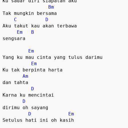
Ku sadar diri siapalah aku

Bm
Tak mungkin bersama

C
D
Aku takut kau akan terbawa 

Em
B
sengsara

Em
Yang ku mau cinta yang tulus darimu

Em
Ku tak berpinta harta 

Am
dan tahta

D
Karna ku mencintai 

D
dirimu oh sayang

D
Em
Setulus hati ini oh kasih
