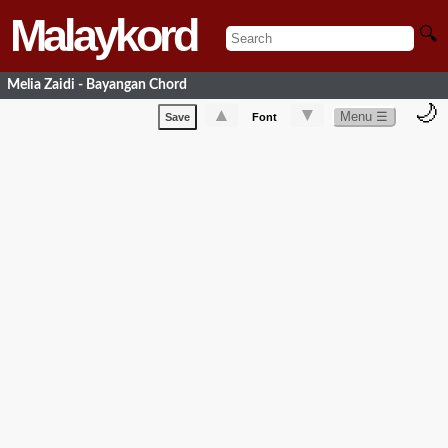
Malaykord
🔍
Melia Zaidi - Bayangan Chord
🌙
▲
▼
Menu ☰
Save
Font