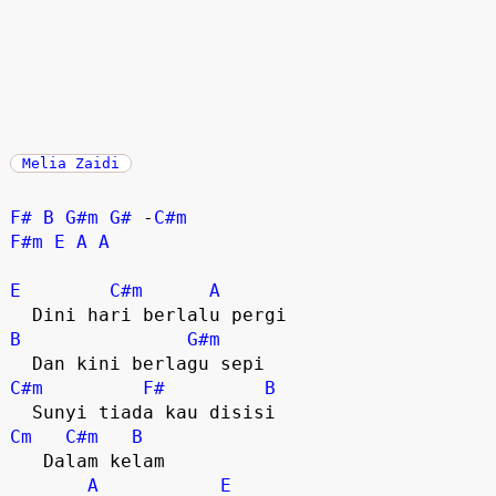
Melia Zaidi
F#
B
G#m
G#
 -
C#m
F#m
E
A
A
E
C#m
A
B
G#m
C#m
F#
B
Cm
C#m
B
   Dalam kelam 

A
E