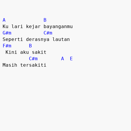
A
B
G#m
C#m
F#m
B
 Kini aku sakit

C#m
A
E