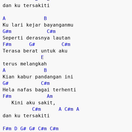
dan ku tersakiti

A
B
G#m
C#m
F#m
G#
C#m
Terasa berat untuk aku 

E
A
B
G#
C#m
F#m
Am
   Kini aku sakit, 

C#m
A
C#m
A
dan ku tersakiti 

F#m
D
G#
G#
C#m
C#m