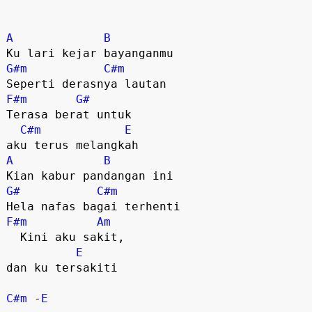
A
B
G#m
C#m
F#m
G#
Terasa berat untuk 

C#m
E
A
B
G#
C#m
F#m
Am
  Kini aku sakit, 

E
dan ku tersakiti

C#m
 -
E