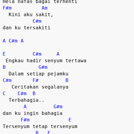
F#m
Am
  Kini aku sakit, 

C#m
dan ku tersakiti

A
C#m
A
E
C#m
A
B
G#m
C#m
F#
B
C
C#m
B
  Terbahagia.. 

A
G#m
dan ku ingin bahagia

F#m
E
Tersenyum tetap tersenyum 

B
E