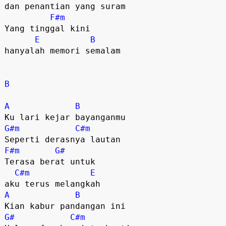
dan penantian yang suram

F#m
Yang tinggal kini 

E
B
hanyalah memori semalam

B
A
B
G#m
C#m
F#m
G#
Terasa berat untuk 

C#m
E
A
B
G#
C#m