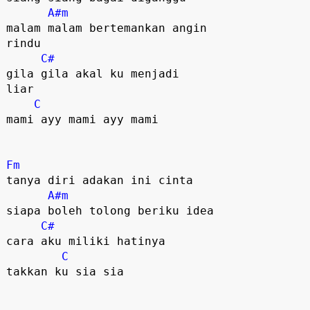
A#m
malam malam bertemankan angin

rindu

C#
gila gila akal ku menjadi

liar

C
mami ayy mami ayy mami

Fm
tanya diri adakan ini cinta

A#m
siapa boleh tolong beriku idea

C#
cara aku miliki hatinya

C
takkan ku sia sia
