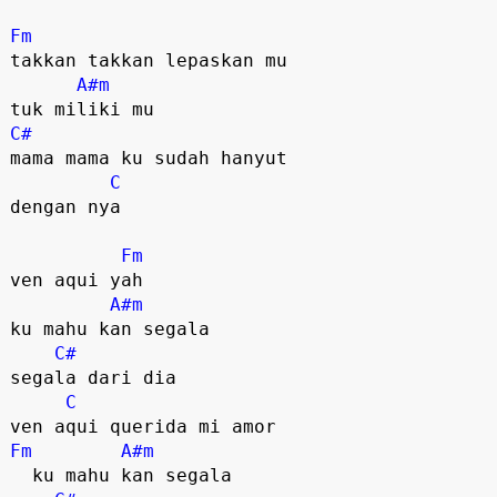
Fm
takkan takkan lepaskan mu

A#m
C#
mama mama ku sudah hanyut

C
dengan nya

Fm
ven aqui yah

A#m
ku mahu kan segala

C#
segala dari dia

C
Fm
A#m
  ku mahu kan segala
