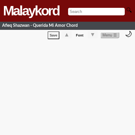
Malaykord
🔍
Afieq Shazwan - Querida Mi Amor Chord
🌙
▲
▼
Menu ☰
Save
Font