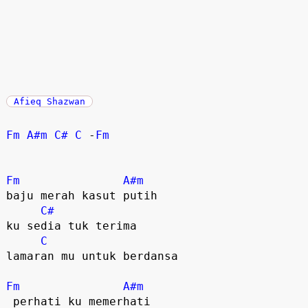
Afieq Shazwan
Fm
A#m
C#
C
 -
Fm
Fm
A#m
baju merah kasut putih

C#
ku sedia tuk terima 

C
lamaran mu untuk berdansa

Fm
A#m
 perhati ku memerhati
