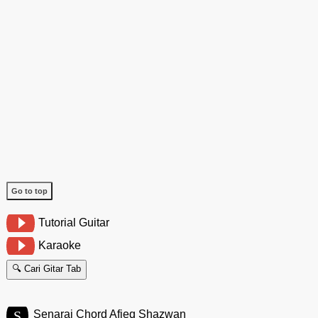
Go to top
Tutorial Guitar
Karaoke
🔍 Cari Gitar Tab
S
Senarai Chord Afieq Shazwan