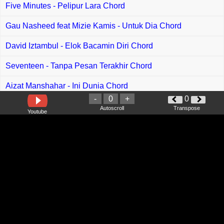
Five Minutes - Pelipur Lara Chord
Gau Nasheed feat Mizie Kamis - Untuk Dia Chord
David Iztambul - Elok Bacamin Diri Chord
Seventeen - Tanpa Pesan Terakhir Chord
Aizat Manshahar - Ini Dunia Chord
-
0
+
0
Rocktober feat Tika Pagraky - Firasat Chord
Autoscroll
Transpose
Youtube
D Recond Band - Kemarau Dihujung Rindu Chord
P Ramlee - Rantai Terlepas Chord
Rahmi Maulani - Biar Ku Tunggu Chord
Jatt Ali - Tak Mungkin Bisa Sendiri Chord
Eda Ezrin - Racun Cinta Chord