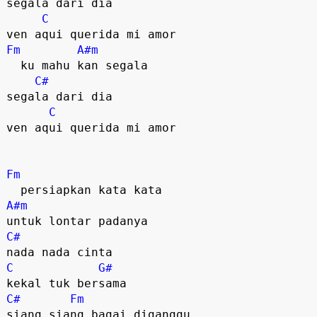
segala dari dia

C
Fm
A#m
  ku mahu kan segala

C#
segala dari dia

C
ven aqui querida mi amor

Fm
A#m
C#
C
G#
C#
Fm
siang siang bagai diganggu
