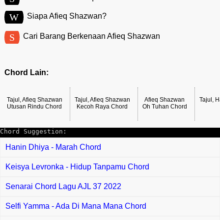
W
Siapa Afieq Shazwan?
S
Cari Barang Berkenaan Afieq Shazwan
Chord Lain:
Tajul, Afieq Shazwan
Tajul, Afieq Shazwan
Afieq Shazwan
Tajul, 
Utusan Rindu Chord
Kecoh Raya Chord
Oh Tuhan Chord
Chord Suggestion:
Hanin Dhiya - Marah Chord
Keisya Levronka - Hidup Tanpamu Chord
Senarai Chord Lagu AJL 37 2022
Selfi Yamma - Ada Di Mana Mana Chord