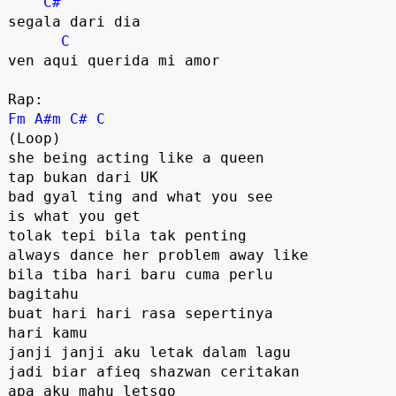
C#
segala dari dia

C
ven aqui querida mi amor

Fm
A#m
C#
C
(Loop)

she being acting like a queen

tap bukan dari UK

bad gyal ting and what you see

is what you get

tolak tepi bila tak penting

always dance her problem away like

bila tiba hari baru cuma perlu 

bagitahu

buat hari hari rasa sepertinya

hari kamu

janji janji aku letak dalam lagu

jadi biar afieq shazwan ceritakan

apa aku mahu letsgo
