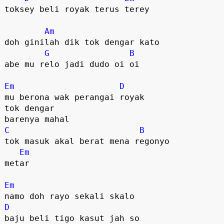
toksey beli royak terus terey

Am
doh ginilah dik tok dengar kato

G
B
abe mu relo jadi dudo oi oi

Em
D
mu berona wak perangai royak

tok dengar

C
B
tok masuk akal berat mena regonyo 

Em
metar

Em
D