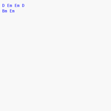
D
Em
Em
D
Bm
Em