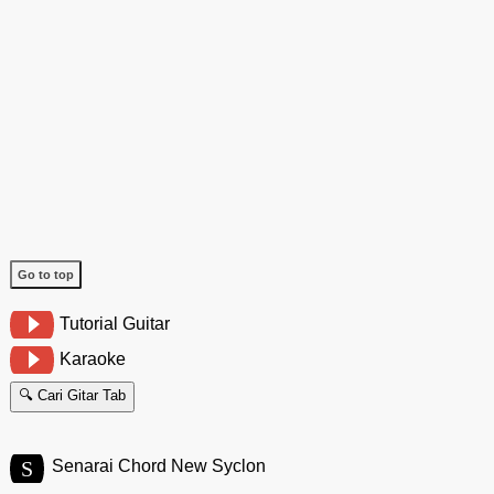
Go to top
Tutorial Guitar
Karaoke
🔍 Cari Gitar Tab
S
Senarai Chord New Syclon