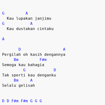
G
A
G
A
  Kau dustakan cintaku

A
D
A
Pergilah oh kasih dengannya

Bm
F#m
Semoga kau bahagia

G
D
Tak sperti kau denganku

Bm
A
Selalu gelisah

D
D
F#m
F#m
G
G
G