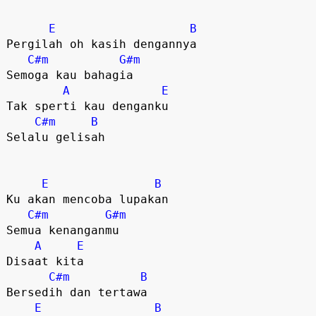
E
B
Pergilah oh kasih dengannya

C#m
G#m
Semoga kau bahagia

A
E
Tak sperti kau denganku

C#m
B
Selalu gelisah

E
B
Ku akan mencoba lupakan

C#m
G#m
Semua kenanganmu

A
E
Disaat kita

C#m
B
Bersedih dan tertawa

E
B