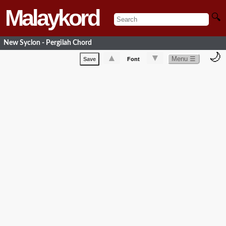
Malaykord
🔍
New Syclon - Pergilah Chord
🌙
▲
▼
Menu ☰
Save
Font