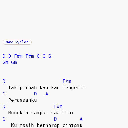
New Syclon
D
D
F#m
F#m
G
G
G
Gm
Gm
D
F#m
G
D
A
D
F#m
G
D
A
   Ku masih berharap cintamu
