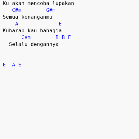
Ku akan mencoba lupakan

C#m
G#m
Semua kenanganmu

A
E
Kuharap kau bahagia

C#m
B
B
E
  Selalu dengannya

E
 -
A
E