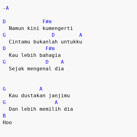
-
A
D
F#m
G
D
A
D
F#m
G
D
A
  Sejak mengenal dia

G
A
G
A
B
Hoo
