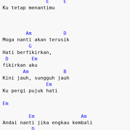
E
E
Ku tetap menantimu

Am
D
Moga nanti akan terusik

G
Hati berfikirkan, 

D
Em
fikirkan aku

Am
B
Kini jauh, sungguh jauh

Em
Ku pergi pujuk hati

Em
Em
Am
Andai nanti jika engkau kembali

D