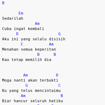
B
Em
Sedarilah

Am
Cuba ingat kembali

D
G
Aku ini yang selalu disisih

C
Am
Menahan semua keperitan 

B
B
Kau tetap memilih dia

Am
D
Moga nanti akan terbukti

G
C
Ku yang telus mencintaimu

Am
B
Biar hancur seluruh hatiku
