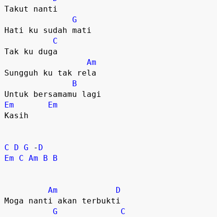
Takut nanti

G
Hati ku sudah mati

C
Tak ku duga

Am
Sungguh ku tak rela

B
Em
Em
Kasih

C
D
G
 -
D
Em
C
Am
B
B
Am
D
Moga nanti akan terbukti

G
C