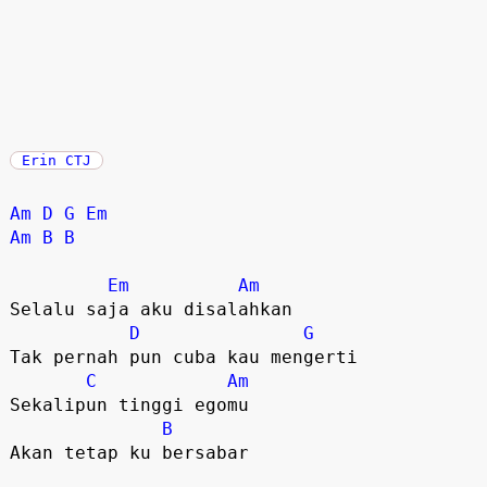
Erin CTJ
Am
D
G
Em
Am
B
B
Em
Am
Selalu saja aku disalahkan

D
G
Tak pernah pun cuba kau mengerti

C
Am
Sekalipun tinggi egomu

B
Akan tetap ku bersabar
