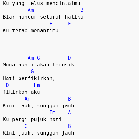
Ku yang telus mencintaimu

Am
B
Biar hancur seluruh hatiku

E
E
Ku tetap menantimu

Am
G
D
Moga nanti akan terusik

G
Hati berfikirkan, 

D
Em
fikirkan aku

Am
B
Kini jauh, sungguh jauh

Em
A
Ku pergi pujuk hati

C
B
Kini jauh, sungguh jauh
