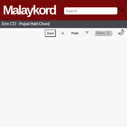
Malaykord
🔍
Erin CTJ - Pujuk Hati Chord
🌙
▲
▼
Menu ☰
Save
Font