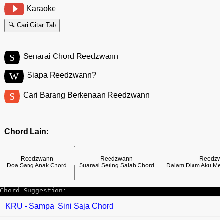
Karaoke
🔍 Cari Gitar Tab
S
Senarai Chord Reedzwann
W
Siapa Reedzwann?
S
Cari Barang Berkenaan Reedzwann
Chord Lain:
Reedzwann
Reedzwann
Reedz
Doa Sang Anak Chord
Suarasi Sering Salah Chord
Dalam Diam Aku Me
Chord Suggestion:
KRU - Sampai Sini Saja Chord