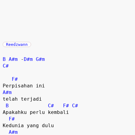
Reedzwann
B
A#m
 -
D#m
G#m
C#
F#
A#m
telah terjadi

B
C#
F#
C#
Apakahku perlu kembali

F#
Kedunia yang dulu

A#m