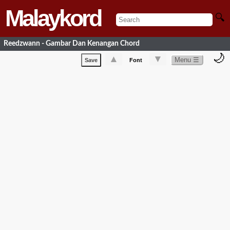
Malaykord
🔍
Reedzwann - Gambar Dan Kenangan Chord
🌙
▲
▼
Menu ☰
Save
Font