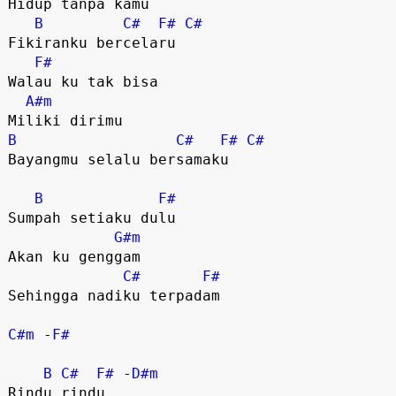
Hidup tanpa kamu

B
C#
F#
C#
Fikiranku bercelaru

F#
Walau ku tak bisa

A#m
B
C#
F#
C#
Bayangmu selalu bersamaku

B
F#
Sumpah setiaku dulu

G#m
Akan ku genggam

C#
F#
Sehingga nadiku terpadam

C#m
 -
F#
B
C#
F#
 -
D#m
Rindu rindu
