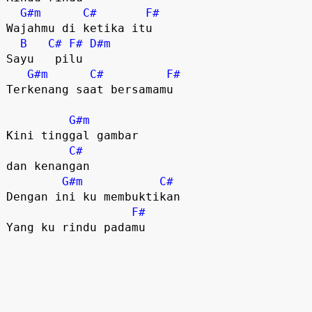
G#m
C#
F#
Wajahmu di ketika itu

B
C#
F#
D#m
Sayu   pilu 

G#m
C#
F#
Terkenang saat bersamamu

G#m
Kini tinggal gambar 

C#
dan kenangan

G#m
C#
Dengan ini ku membuktikan

F#
Yang ku rindu padamu
