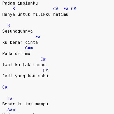
Padam impianku

B
C#
F#
C#
Hanya untuk milikku hatimu

B
Sesungguhnya 

F#
ku benar cinta

G#m
Pada dirimu 

C#
tapi ku tak mampu

F#
Jadi yang kau mahu

C#
F#
Benar ku tak mampu

A#m