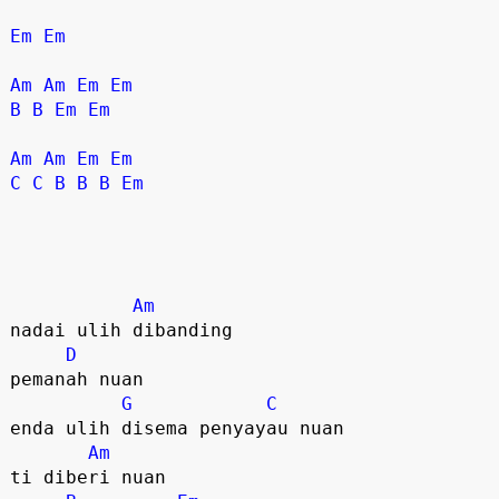
Em
Em
Am
Am
Em
Em
B
B
Em
Em
Am
Am
Em
Em
C
C
B
B
B
Em
Am
nadai ulih dibanding

D
pemanah nuan

G
C
enda ulih disema penyayau nuan

Am
ti diberi nuan
