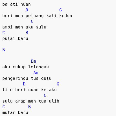
ba ati nuan

D
G
beri meh peluang kali kedua

C
C
B
pulai baru

B
Em
aku cukup lelengau

Am
pengerindu tua dulu

D
G
ti diberi nuan ke aku

C
C
B
mutar baru
