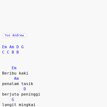
Yus Andrew
Em
Am
D
G
C
C
B
B
Em
Beribu kaki

Am
penalam tasik

D
berjuta peninggi

G
langit mingkai
