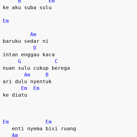
B
Em
ke aku suba sulu

Em
Am
baruku sedar ni 

D
intan enggau kaca

G
C
nuan sulu cukup berega

Am
B
ari dulu nyentuk 

Em
Em
ke diatu

Em
Em
   enti nyema bisi ruang

Am