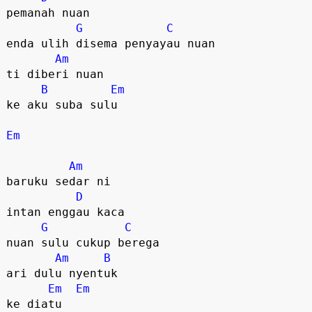
pemanah nuan

G
C
enda ulih disema penyayau nuan

Am
ti diberi nuan

B
Em
ke aku suba sulu

Em
Am
baruku sedar ni 

D
intan enggau kaca

G
C
nuan sulu cukup berega

Am
B
ari dulu nyentuk 

Em
Em
ke diatu
