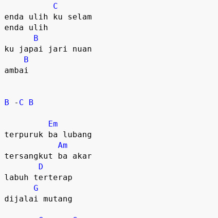
C
enda ulih ku selam

enda ulih 

B
ku japai jari nuan

B
ambai

B
 -
C
B
Em
terpuruk ba lubang

Am
tersangkut ba akar

D
labuh terterap

G
dijalai mutang
