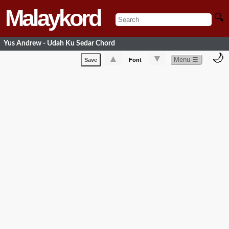
Malaykord
🔍
Yus Andrew - Udah Ku Sedar Chord
🌙
▲
▼
Menu ☰
Save
Font