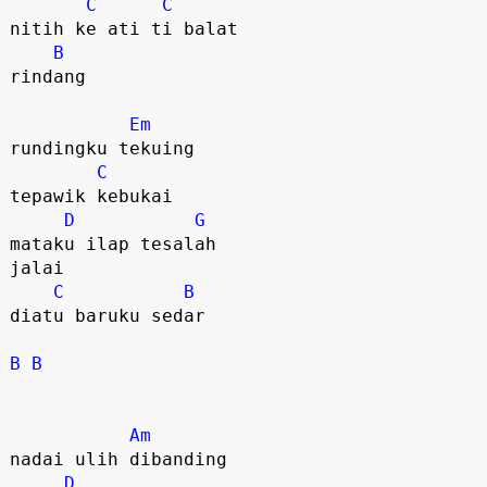
C
C
nitih ke ati ti balat

B
rindang

Em
rundingku tekuing

C
tepawik kebukai

D
G
mataku ilap tesalah

jalai

C
B
diatu baruku sedar

B
B
Am
nadai ulih dibanding

D