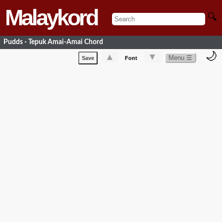
Malaykord
🔍
Pudds - Tepuk Amai-Amai Chord
🌙
▲
▼
Menu ☰
Save
Font