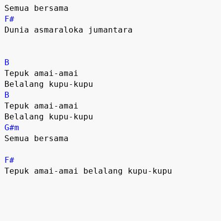
F#
Dunia asmaraloka jumantara 

B
Tepuk amai-amai 

B
Tepuk amai-amai 

G#m
Semua bersama 

F#