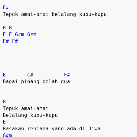
F#
Tepuk amai-amai belalang kupu-kupu 

B
B
E
E
G#m
G#m
F#
F#
E
C#
F#
Bagai pinang belah dua 

B
Tepuk amai-amai 

E
G#m