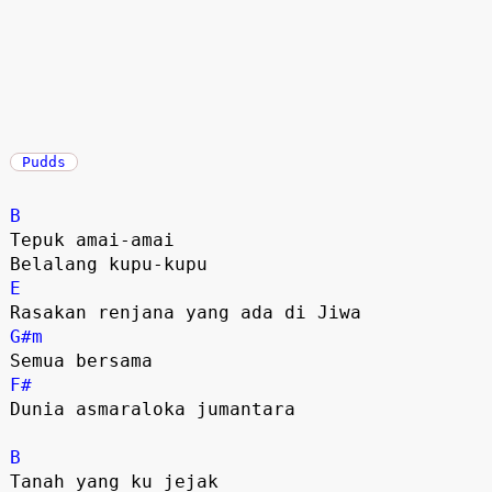
Pudds
B
Tepuk amai-amai 

E
G#m
F#
Dunia asmaraloka jumantara 

B