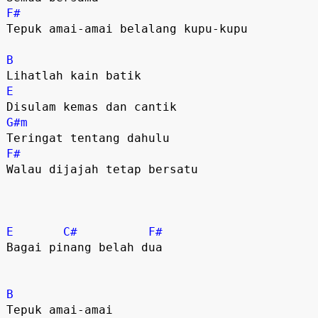
F#
Tepuk amai-amai belalang kupu-kupu 

B
E
G#m
F#
Walau dijajah tetap bersatu

E
C#
F#
Bagai pinang belah dua 

B
Tepuk amai-amai 
