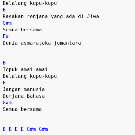
E
G#m
F#
Dunia asmaraloka jumantara 

B
Tepuk amai-amai 

E
Jangan manusia 

G#m
Semua bersama 

B
B
E
E
G#m
G#m