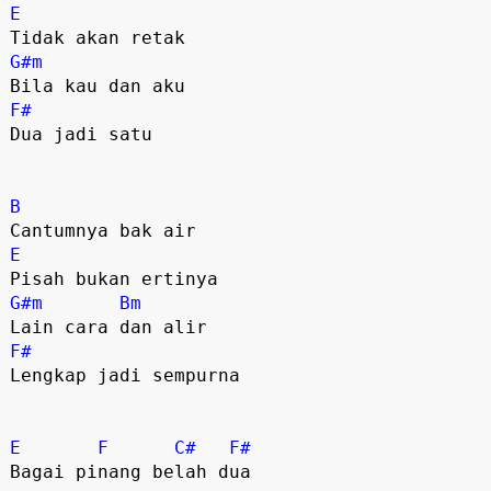
E
G#m
F#
Dua jadi satu 

B
E
G#m
Bm
F#
Lengkap jadi sempurna 

E
F
C#
F#
Bagai pinang belah dua 
