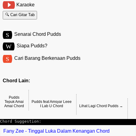
Karaoke
🔍 Cari Gitar Tab
S
Senarai Chord Pudds
W
Siapa Pudds?
S
Cari Barang Berkenaan Pudds
Chord Lain:
Pudds
Tepuk Amai
Pudds feat Amsyar Leee
Amai Chord
I Lab U Chord
Lihat Lagi Chord Pudds →
Chord Suggestion:
Fany Zee - Tinggal Luka Dalam Kenangan Chord