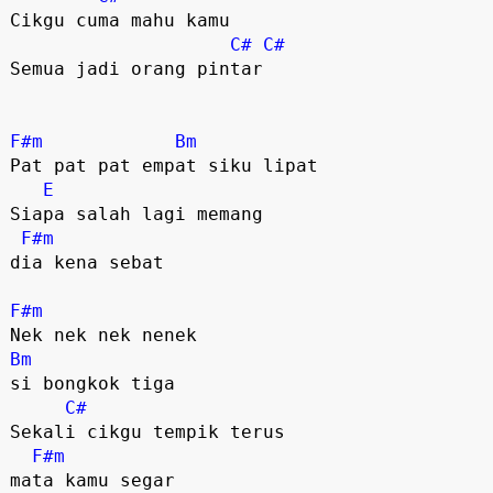
Cikgu cuma mahu kamu

C#
C#
Semua jadi orang pintar

F#m
Bm
Pat pat pat empat siku lipat

E
Siapa salah lagi memang 

F#m
dia kena sebat

F#m
Bm
si bongkok tiga

C#
Sekali cikgu tempik terus 

F#m