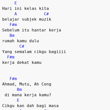
E
Hari ini kelas kita 

A
C#
belajar subjek muzik 

F#m
Sebelum itu hantar kerja 

Bm
rumah kamu dulu

C#
Yang semalam cikgu bagiiii 

F#m
kerja dekat kamu

F#m
Ahmad, Mutu, Ah Cong

Bm
 di mana kerja kamu?

E
Cikgu kan dah bagi masa 
