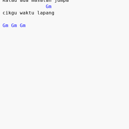
Kalau ada masalah jumpa 

Gm
cikgu waktu lapang

Gm
Gm
Gm