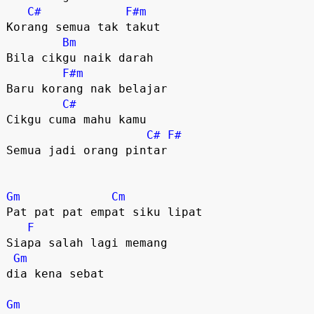
C#
F#m
Korang semua tak takut

Bm
Bila cikgu naik darah

F#m
Baru korang nak belajar

C#
Cikgu cuma mahu kamu

C#
F#
Semua jadi orang pintar

Gm
Cm
Pat pat pat empat siku lipat

F
Siapa salah lagi memang 

Gm
dia kena sebat

Gm