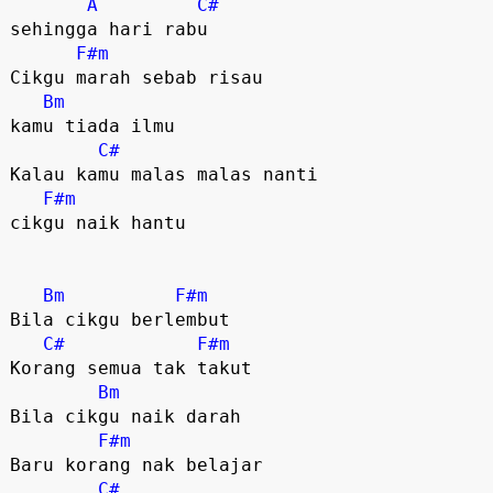
A
C#
sehingga hari rabu

F#m
Cikgu marah sebab risau 

Bm
kamu tiada ilmu

C#
Kalau kamu malas malas nanti 

F#m
cikgu naik hantu

Bm
F#m
Bila cikgu berlembut

C#
F#m
Korang semua tak takut

Bm
Bila cikgu naik darah

F#m
Baru korang nak belajar

C#