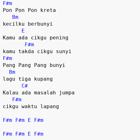
F#m
Pon Pon Pon kreta 

Bm
kecilku berbunyi

E
Kamu ada cikgu pening 

F#m
F#m
Pang Pang Pang bunyi 

Bm
lagu tiga kupang

C#
Kalau ada masalah jumpa 

F#m
cikgu waktu lapang

F#m
F#m
E
F#m
F#m
F#m
E
F#m