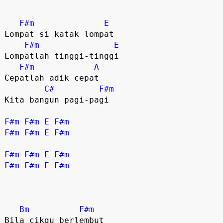
F#m
E
Lompat si katak lompat

F#m
E
Lompatlah tinggi-tinggi

F#m
A
Cepatlah adik cepat

C#
F#m
Kita bangun pagi-pagi

F#m
F#m
E
F#m
F#m
F#m
E
F#m
F#m
F#m
E
F#m
F#m
F#m
E
F#m
Bm
F#m
Bila cikgu berlembut
