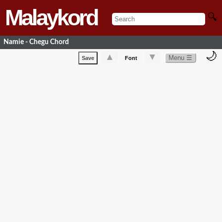
Malaykord
🔍
Namie - Chegu Chord
🌙
▲
▼
Menu ☰
Save
Font