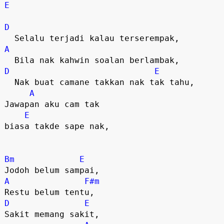
E
D
A
D
E
  Nak buat camane takkan nak tak tahu, 

A
Jawapan aku cam tak 

E
biasa takde sape nak, 

Bm
E
A
F#m
D
E
Sakit memang sakit, 
