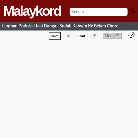
Malaykord
🔍
Luqman Podolski feat Bunga - Sudah Kahwin Ke Belum Chord
🌙
▲
▼
Menu ☰
Save
Font