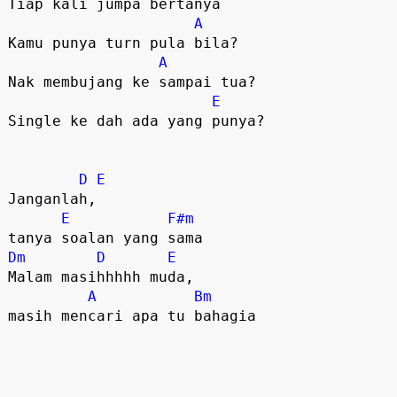
Tiap kali jumpa bertanya 

A
Kamu punya turn pula bila? 

A
Nak membujang ke sampai tua?  

E
Single ke dah ada yang punya? 

D
E
Janganlah, 

E
F#m
Dm
D
E
Malam masihhhhh muda, 

A
Bm
masih mencari apa tu bahagia 
