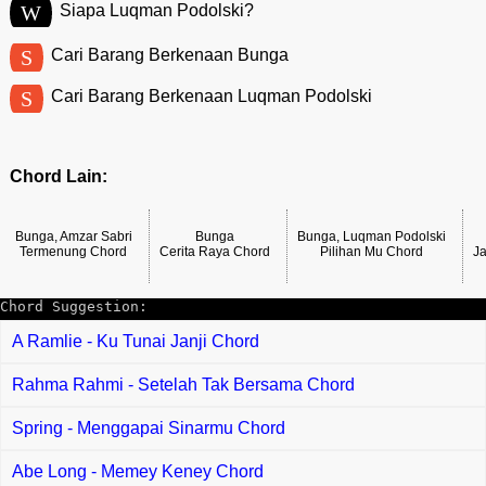
W
Siapa Luqman Podolski?
S
Cari Barang Berkenaan Bunga
S
Cari Barang Berkenaan Luqman Podolski
Chord Lain:
Bunga, Amzar Sabri
Bunga
Bunga, Luqman Podolski
Termenung Chord
Cerita Raya Chord
Pilihan Mu Chord
J
Chord Suggestion:
A Ramlie - Ku Tunai Janji Chord
Rahma Rahmi - Setelah Tak Bersama Chord
Spring - Menggapai Sinarmu Chord
Abe Long - Memey Keney Chord