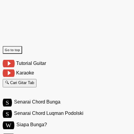
Go to top
Tutorial Guitar
Karaoke
🔍 Cari Gitar Tab
S
Senarai Chord Bunga
S
Senarai Chord Luqman Podolski
W
Siapa Bunga?