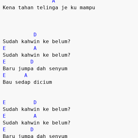
A
Kena tahan telinga je ku mampu 

D
E
A
E
D
E
A
Bau sedap dicium  

E
D
E
A
E
D