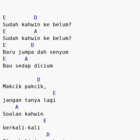
E
D
E
A
E
D
E
A
Bau sedap dicium  

D
Makcik pakcik, 

E
jangan tanya lagi 

A
Soalan kahwin 

E
berkali-kali 

D