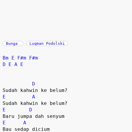
Bunga
Luqman Podolski
Bm
E
F#m
F#m
D
E
A
E
D
E
A
E
D
E
A
Bau sedap dicium  
