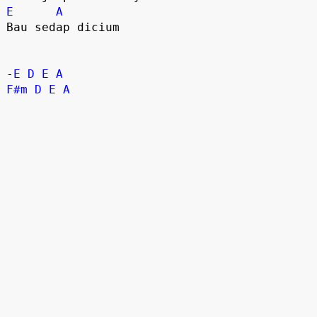
E
A
Bau sedap dicium   

-
E
D
E
A
F#m
D
E
A