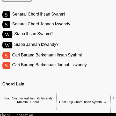
S
Senarai Chord Ihsan Syahmi
S
Senarai Chord Jannah Izwandy
W
Siapa Ihsan Syahmi?
W
Siapa Jannah Izwandy?
S
Cari Barang Berkenaan Ihsan Syahmi
S
Cari Barang Berkenaan Jannah Izwandy
Chord Lain:
Ihsan Syahmi feat Jannah Izwandy
Ih
Khilafmu Chord
Lihat Lagi Chord Ihsan Syahmi →
Chord Suggestion: