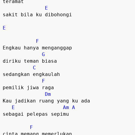
teramat

E
sakit bila ku dibohongi

E
F
Engkau hanya menganggap 

G
diriku teman biasa

C
sedangkan engkaulah 

F
pemilik jiwa raga

Dm
Kau jadikan ruang yang ku ada

E
Am
A
sebagai pelepas sepimu

F
cinta memang memerlukan 
