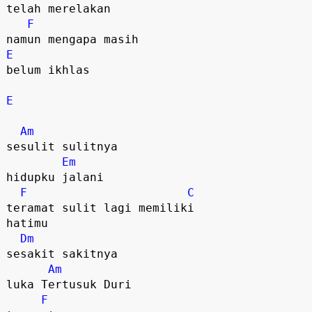
telah merelakan

F
E
belum ikhlas

E
Am
sesulit sulitnya

Em
hidupku jalani

F
C
teramat sulit lagi memiliki

hatimu

Dm
sesakit sakitnya

Am
luka Tertusuk Duri

F