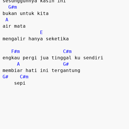
sesungguhnya kasih ini 

G#m
bukan untuk kita

A
air mata

E
mengalir hanya seketika

F#m
C#m
engkau pergi jua tinggal ku sendiri

A
G#
G#
C#m