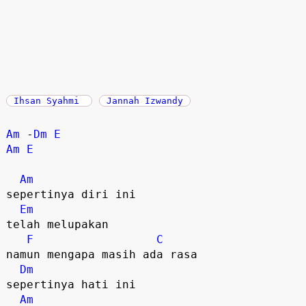
Ihsan Syahmi
Jannah Izwandy
Am
 -
Dm
E
Am
E
Am
sepertinya diri ini 

Em
telah melupakan

F
C
namun mengapa masih ada rasa

Dm
sepertinya hati ini 

Am