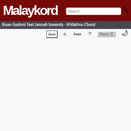
Malaykord
🔍
Ihsan Syahmi feat Jannah Izwandy - Khilafmu Chord
🌙
▲
▼
Menu ☰
Save
Font