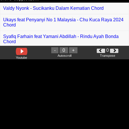
Valdy Nyonk - Sucikanku Dalam Kematian Chord
Ukays feat Penyanyi No 1 Malaysia - Chu Kuca Raya 2024
Chord
Syafiq Farhain feat Yamani Abdillah - Rindu Ayah Bonda
Chord
-
0
+
0
Xpose Band,Dina Nadzir - Raya Di Rumah Dinda Chord
Autoscroll
Transpose
Youtube
Fadly - Gadis Kerudung Putih Chord
Syed Iqbal - Burdah Chord
Nabila Maharani - Amanah Cinta Chord
Yung Kai - My Love My Love My Love Chord
Insomniacks - Seperti Dulu Chord
Allesandro - Ngenang Nuan Chord