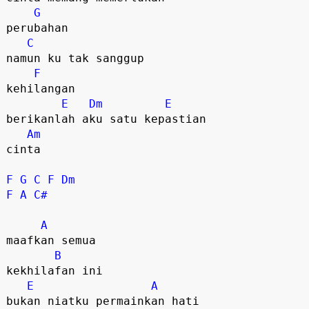
G
perubahan

C
namun ku tak sanggup

F
kehilangan

E
Dm
E
berikanlah aku satu kepastian

Am
cinta

F
G
C
F
Dm
F
A
C#
A
maafkan semua 

B
kekhilafan ini

E
A
bukan niatku permainkan hati
