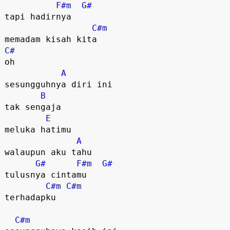
F#m
G#
tapi hadirnya 

C#m
C#
oh

A
sesungguhnya diri ini

B
tak sengaja

E
meluka hatimu 

A
walaupun aku tahu

G#
F#m
G#
tulusnya cintamu

C#m
C#m
terhadapku

C#m