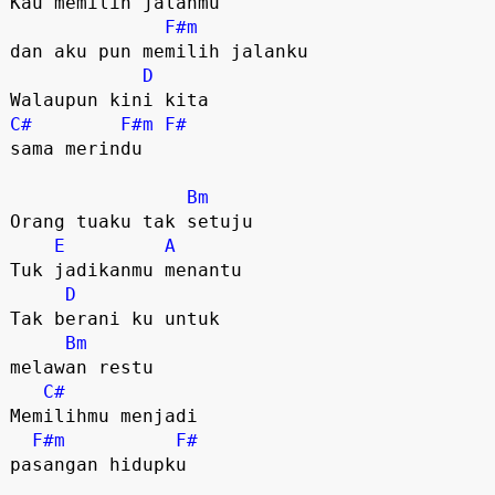
Kau memilih jalanmu 

F#m
dan aku pun memilih jalanku

D
C#
F#m
F#
sama merindu

Bm
Orang tuaku tak setuju

E
A
Tuk jadikanmu menantu

D
Tak berani ku untuk 

Bm
melawan restu

C#
Memilihmu menjadi 

F#m
F#
pasangan hidupku
