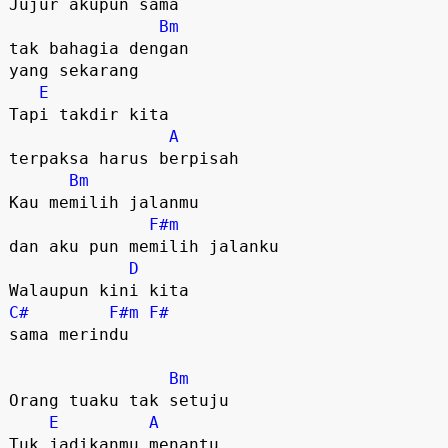
Jujur akupun sama 

Bm
tak bahagia dengan 

yang sekarang

E
Tapi takdir kita 

A
terpaksa harus berpisah

Bm
Kau memilih jalanmu 

F#m
dan aku pun memilih jalanku

D
C#
F#m
F#
sama merindu

Bm
Orang tuaku tak setuju

E
A
Tuk jadikanmu menantu
