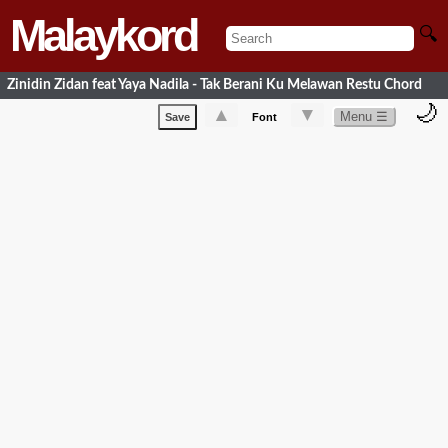
Malaykord
🔍
Zinidin Zidan feat Yaya Nadila - Tak Berani Ku Melawan Restu Chord
🌙
▲
▼
Menu ☰
Save
Font