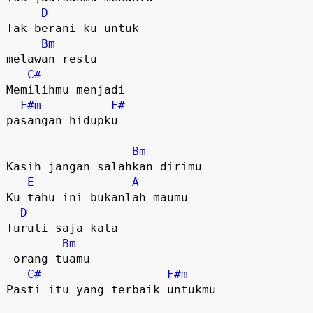
D
Tak berani ku untuk 

Bm
melawan restu

C#
Memilihmu menjadi 

F#m
F#
pasangan hidupku

Bm
Kasih jangan salahkan dirimu

E
A
Ku tahu ini bukanlah maumu 

D
Turuti saja kata

Bm
 orang tuamu

C#
F#m
Pasti itu yang terbaik untukmu
