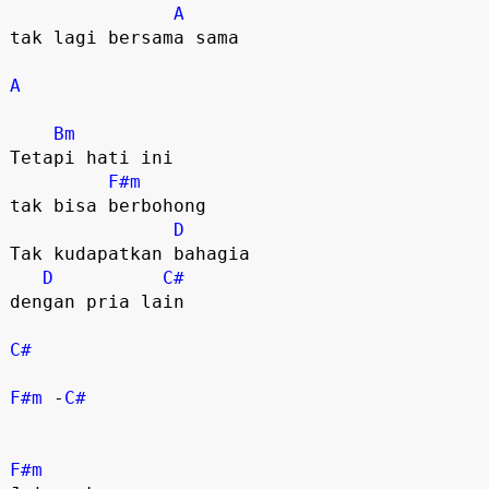
A
tak lagi bersama sama

A
Bm
Tetapi hati ini 

F#m
tak bisa berbohong

D
Tak kudapatkan bahagia 

D
C#
dengan pria lain

C#
F#m
 -
C#
F#m