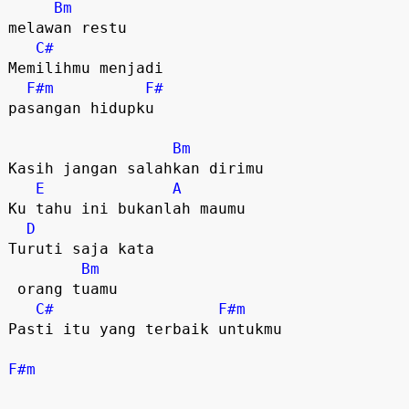
Bm
melawan restu

C#
Memilihmu menjadi 

F#m
F#
pasangan hidupku

Bm
Kasih jangan salahkan dirimu

E
A
Ku tahu ini bukanlah maumu 

D
Turuti saja kata

Bm
 orang tuamu

C#
F#m
Pasti itu yang terbaik untukmu

F#m