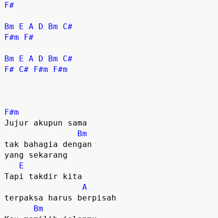
F#
Bm
E
A
D
Bm
C#
F#m
F#
Bm
E
A
D
Bm
C#
F#
C#
F#m
F#m
F#m
Jujur akupun sama 

Bm
tak bahagia dengan 

yang sekarang

E
Tapi takdir kita 

A
terpaksa harus berpisah

Bm