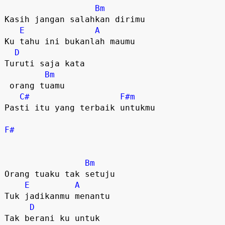
Bm
Kasih jangan salahkan dirimu

E
A
Ku tahu ini bukanlah maumu 

D
Turuti saja kata

Bm
 orang tuamu

C#
F#m
Pasti itu yang terbaik untukmu

F#
Bm
Orang tuaku tak setuju

E
A
Tuk jadikanmu menantu

D
Tak berani ku untuk 
