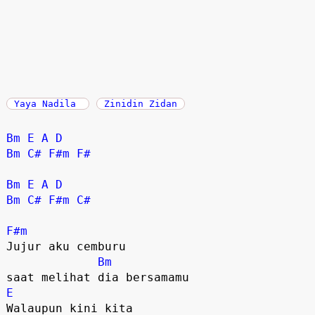
Yaya Nadila
Zinidin Zidan
Bm
E
A
D
Bm
C#
F#m
F#
Bm
E
A
D
Bm
C#
F#m
C#
F#m
Jujur aku cemburu 

Bm
E
Walaupun kini kita 
