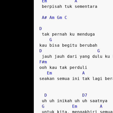
Em
A
 berpisah tuk sementara

A#
Am
Gm
C
D
 tak pernah ku menduga

G
D
G
F#m
ooh kau tak perduli

Em
A
seakan semua ini tak lagi bera
D
D7
 uh uh inikah uh uh saatnya

G
Em
A
 untuk kita, mengakhiri semuanya
