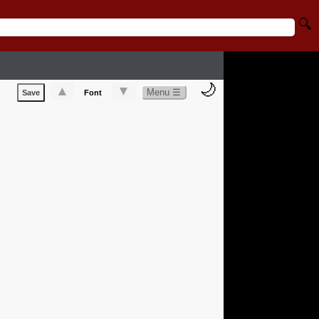
🔍
🌙
▲
▼
Menu ☰
Save
Font