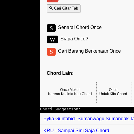
🔍 Cari Gitar Tab
S
Senarai Chord Once
W
Siapa Once?
S
Cari Barang Berkenaan Once
Chord Lain:
Once Mekel
Once
Karena Kucinta Kau Chord
Untuk Kita Chord
Chord Suggestion:
Eylia Guntabid- Sumanwagu Sumandak T
KRU - Sampai Sini Saja Chord