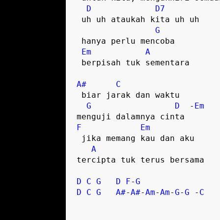
D
D7
 uh uh ataukah kita uh uh

G
 hanya perlu mencoba  

Em
A
 berpisah tuk sementara

A#
C
 biar jarak dan waktu

G
D
  -
Em
F
Em
 jika memang kau dan aku

A
tercipta tuk terus bersama  

D
C
G
D
F
-
G
D
C
G
A#
-
A#
-
Am
-
Am
-
G
-
G
 -
C