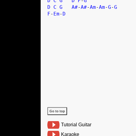
D
C
G
D
F
-
G
D
C
G
A#
-
A#
-
Am
-
Am
-
G
-
G
F
-
Em
-
D
Go to top
Tutorial Guitar
Karaoke