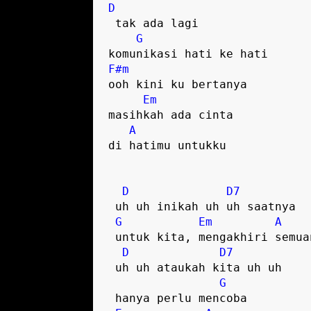
D
 tak ada lagi

G
F#m
ooh kini ku bertanya

Em
masihkah ada cinta

A
di hatimu untukku  

D
D7
 uh uh inikah uh uh saatnya

G
Em
A
 untuk kita, mengakhiri semuanya

D
D7
 uh uh ataukah kita uh uh

G
 hanya perlu mencoba  
