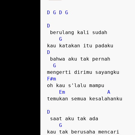
D
G
D
G
D
 berulang kali sudah

G
D
 bahwa aku tak pernah

G
F#m
oh kau s'lalu mampu

Em
A
temukan semua kesalahanku

D
 saat aku tak ada

G