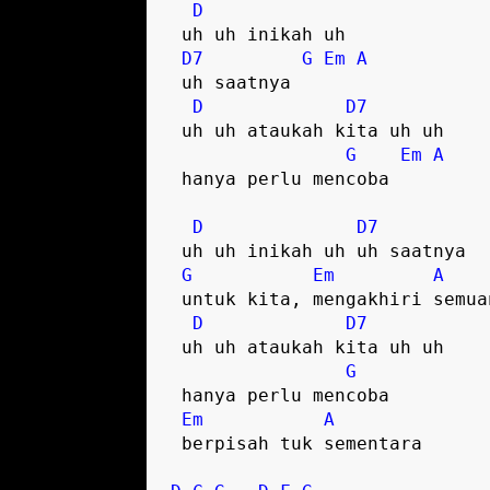
D
 uh uh inikah uh 

D7
G
Em
A
 uh saatnya

D
D7
 uh uh ataukah kita uh uh

G
Em
A
 hanya perlu mencoba  

D
D7
 uh uh inikah uh uh saatnya

G
Em
A
 untuk kita, mengakhiri semuanya

D
D7
 uh uh ataukah kita uh uh

G
 hanya perlu mencoba  

Em
A
 berpisah tuk sementara
