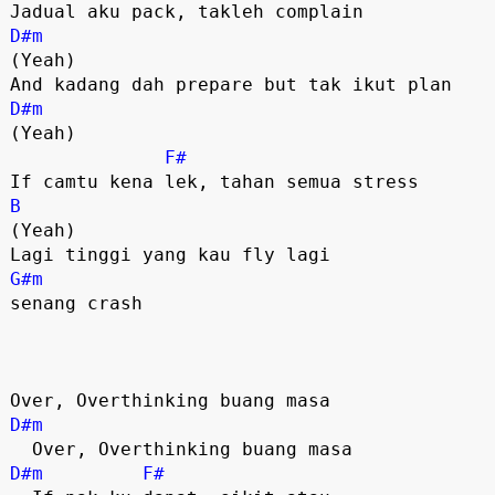
D#m
(Yeah)

D#m
(Yeah)

F#
B
(Yeah)

G#m
senang crash

D#m
D#m
F#