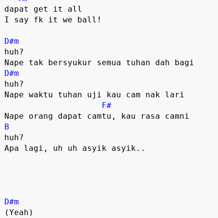
dapat get it all

I say fk it we ball!

D#m
huh?

D#m
huh?

Nape waktu tuhan uji kau cam nak lari 

F#
B
huh?

Apa lagi, uh uh asyik asyik..

D#m
(Yeah)
