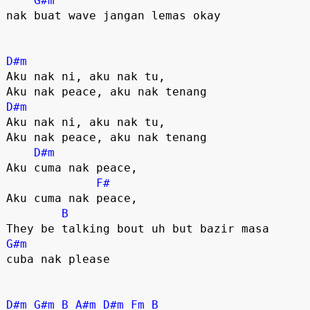
G#m
nak buat wave jangan lemas okay

D#m
Aku nak ni, aku nak tu,

D#m
Aku nak ni, aku nak tu,

Aku nak peace, aku nak tenang

D#m
Aku cuma nak peace,

F#
Aku cuma nak peace,

B
G#m
cuba nak please

D#m
G#m
B
A#m
D#m
Fm
B