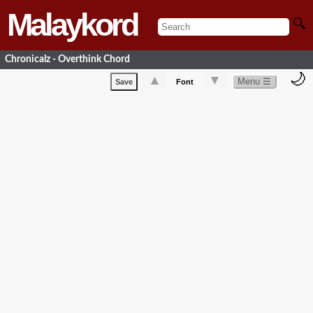
Malaykord
🔍
Chronicalz - Overthink Chord
🌙
▲
▼
Menu ☰
Save
Font