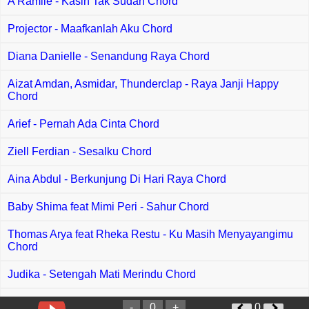
A Ramlie - Kasih Tak Sudah Chord
Projector - Maafkanlah Aku Chord
Diana Danielle - Senandung Raya Chord
Aizat Amdan, Asmidar, Thunderclap - Raya Janji Happy
Chord
Arief - Pernah Ada Cinta Chord
Ziell Ferdian - Sesalku Chord
Aina Abdul - Berkunjung Di Hari Raya Chord
Baby Shima feat Mimi Peri - Sahur Chord
Thomas Arya feat Rheka Restu - Ku Masih Menyayangimu
Chord
Judika - Setengah Mati Merindu Chord
Shatirah Amanda - Pasrah Pada Mu Chord
-
0
+
0