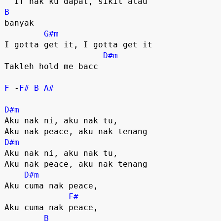
B
banyak

G#m
I gotta get it, I gotta get it

D#m
Takleh hold me bacc

F
 -
F#
B
A#
D#m
Aku nak ni, aku nak tu,

D#m
Aku nak ni, aku nak tu,

Aku nak peace, aku nak tenang

D#m
Aku cuma nak peace,

F#
Aku cuma nak peace,

B