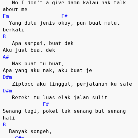
   No I don’t a give damn kalau nak talk 
Fm
F#
  Yang dulu jenis okay, pun buat mulut 
B
   Apa sampai, buat dek

A#
   Nak buat tu buat,

D#m
D#m
   Rezeki tu luas elak jalan sulit

F#
Senang lagi, poket tak senang but senang 
B
  Banyak songeh, 
