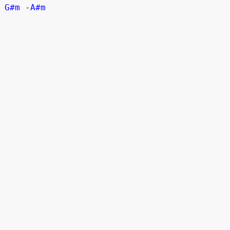
G#m
 -
A#m