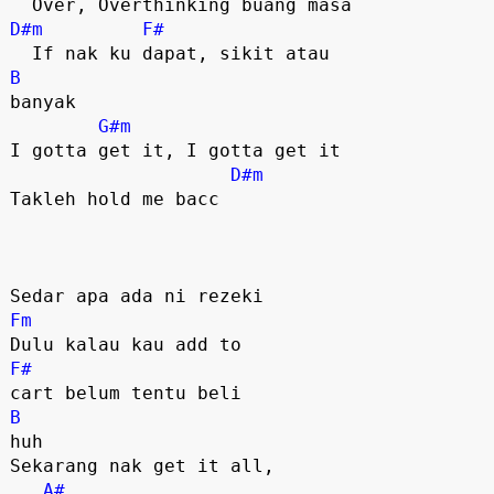
D#m
F#
B
banyak

G#m
I gotta get it, I gotta get it

D#m
Takleh hold me bacc

Fm
F#
B
huh

Sekarang nak get it all, 

A#