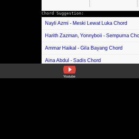
Chord Suggestion:
Nayli Azmi - Meski Lewat Luka Chord
Harith Zazman, Yonnyboii - Sempurna Ch
Ammar Haikal - Gila Bayang Chord
Aina Abdul - Sadis Chord
Azzam Sham, Sheryl Shazwanie - Berta
Youtube
Virzha - Suaramu Chord
Tempe - Tempe Pojie Chord
Rina Tahir - Hari Raya Bersama Chord
Izwan Dahlan - Peralihan Cinta Chord
Aniq Muhai - Ceriteraya Chord