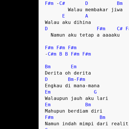
F#m
 -
C#
D
Bm
        Walau membakar jiwa

E
A
D
F#m
C#
F
  Namun aku tetap a aaaaku

F#m
F#m
F#m
-
C#m
B
B
F#m
F#m
Bm
Em
D
Bm
-
F#m
Em
G
Em
Bm
F#m
Bm