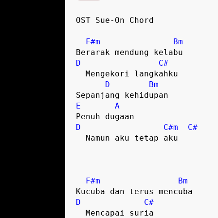
OST Sue-On Chord

F#m
Bm
D
C#
  Mengekori langkahku

D
Bm
E
A
D
C#m
C#
  Namun aku tetap aku

F#m
Bm
D
C#