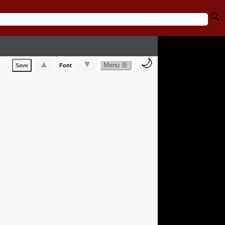
🔍
🌙
▲
▼
Menu ☰
Save
Font