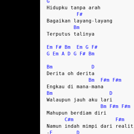
G
Hidupku tanpa arah

F#
Bagaikan layang-layang

Bm
Terputus talinya 

Em
F#
Bm
Em
G
F#
G
Em
A
D
G
F#
Bm
Bm
D
Derita oh derita

Bm
F#m
F#m
Bm
D
Walaupun jauh aku lari

Bm
F#m
F#m
Mahupun berdiam diri

C#m
F#m
Namun indah mimpi dari realiti
-
E
D