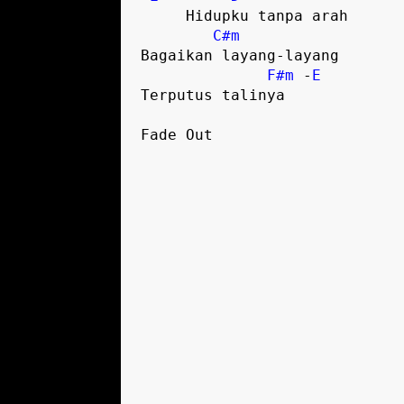
     Hidupku tanpa arah

C#m
Bagaikan layang-layang

F#m
 -
E
Terputus talinya 

Fade Out
