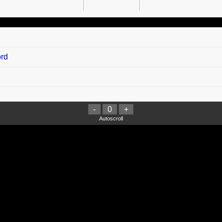
ord
-
0
+
han Denganmu Chord
Autoscroll