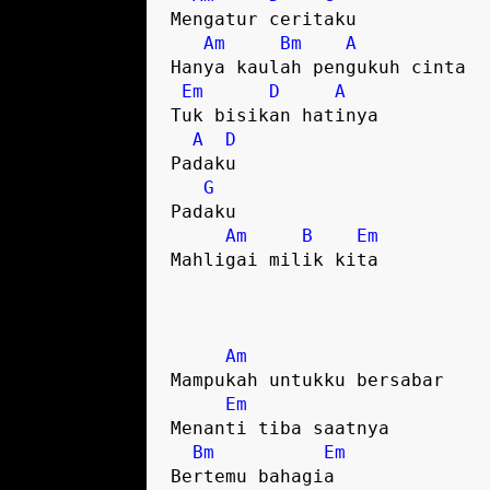
Mengatur ceritaku

Am
Bm
A
Hanya kaulah pengukuh cinta

Em
D
A
Tuk bisikan hatinya

A
D
Padaku

G
Padaku

Am
B
Em
Mahligai milik kita

Am
Mampukah untukku bersabar

Em
Menanti tiba saatnya

Bm
Em
Bertemu bahagia
