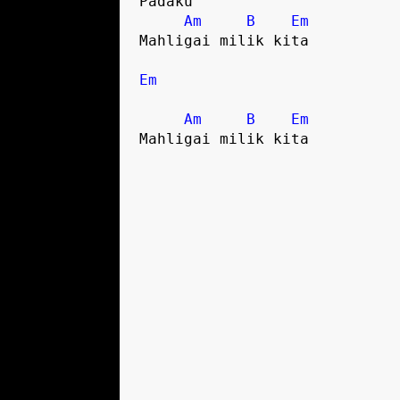
Padaku

Am
B
Em
Mahligai milik kita

Em
Am
B
Em
Mahligai milik kita
