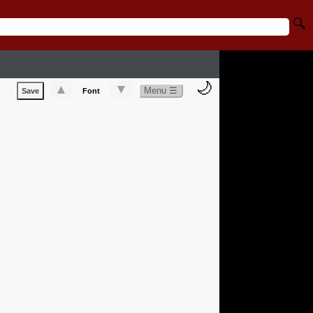
🔍
🌙
▲
▼
Menu ☰
Save
Font