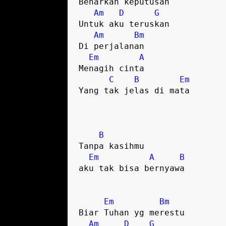
Benarkah keputusan

Am
D
G
Untuk aku teruskan

Am
Bm
Di perjalanan 

Em
A
Menagih cinta

C
B
Em
Yang tak jelas di mata

B
Tanpa kasihmu 

Em
A
B
aku tak bisa bernyawa

Em
Bm
Biar Tuhan yg merestu

Am
D
G