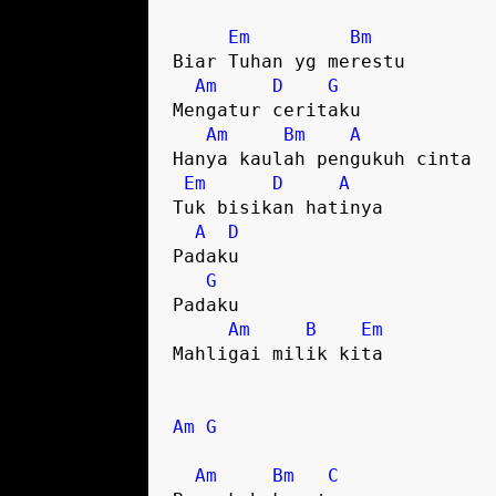
Em
Bm
Biar Tuhan yg merestu

Am
D
G
Mengatur ceritaku

Am
Bm
A
Hanya kaulah pengukuh cinta

Em
D
A
Tuk bisikan hatinya

A
D
Padaku

G
Padaku

Am
B
Em
Mahligai milik kita

Am
G
Am
Bm
C