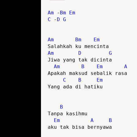
Am
 -
Bm
Em
C
 -
D
G
Am
Bm
Em
Am
D
G
Jiwa yang tak dicinta

Am
B
Em
A
Apakah maksud sebalik rasa 

C
B
Em
Yang ada di hatiku

B
Tanpa kasihmu 

Em
A
B
aku tak bisa bernyawa
