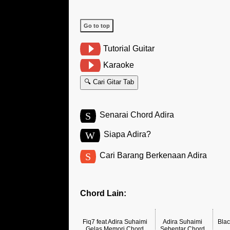
Go to top
Tutorial Guitar
Karaoke
🔍 Cari Gitar Tab
S
Senarai Chord Adira
W
Siapa Adira?
S
Cari Barang Berkenaan Adira
Chord Lain:
Fiq7 feat Adira Suhaimi
Adira Suhaimi
Blac
Gelas Memori Chord
Sebentar Chord