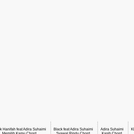
k Hanifah feat Adira Suhaimi
Black feat Adira Suhaimi
Adira Suhaimi
K
Memilih Kamu Chord
Syawal Rindu Chord
Kasih Chord