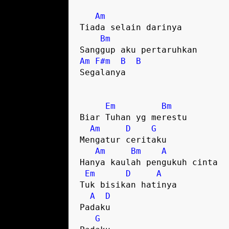
Am
Tiada selain darinya 

Bm
Am
F#m
B
B
Segalanya

Em
Bm
Biar Tuhan yg merestu

Am
D
G
Mengatur ceritaku

Am
Bm
A
Hanya kaulah pengukuh cinta

Em
D
A
Tuk bisikan hatinya

A
D
Padaku

G