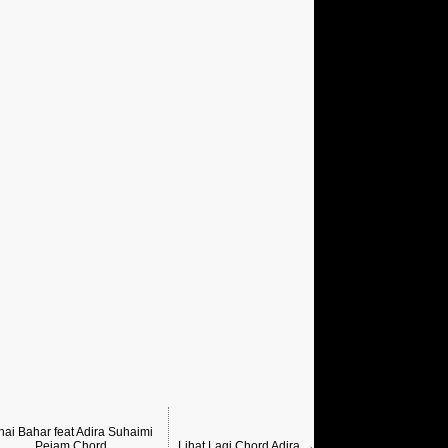
hai Bahar feat Adira Suhaimi
Pejam Chord
Lihat Lagi Chord Adira →