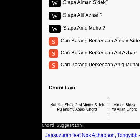
W
Siapa Aiman Sidek?
W
Siapa Alif Azhari?
W
Siapa Aniq Muhai?
S
Cari Barang Berkenaan Aiman Side
S
Cari Barang Berkenaan Alif Azhari
S
Cari Barang Berkenaan Aniq Muhai
Chord Lain:
Nadzira Shafa feat Aiman Sidek
Aiman Sidek
Pulangmu Abadi Chord
Ya Allah Chord
Chord Suggestion:
Jaasuzuran feat Nok Atthaphon, Tongyibb