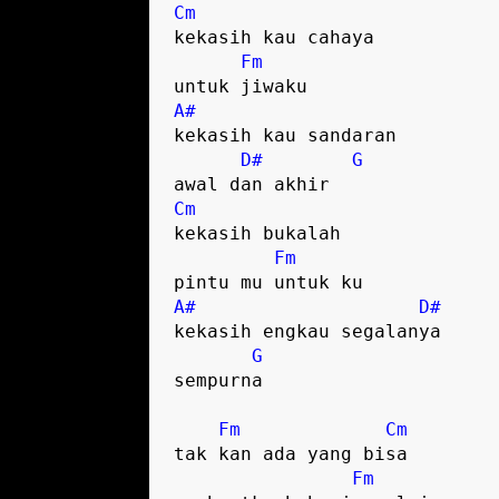
Cm
kekasih kau cahaya 

Fm
A#
kekasih kau sandaran 

D#
G
Cm
kekasih bukalah 

Fm
A#
D#
kekasih engkau segalanya 

G
sempurna

Fm
Cm
tak kan ada yang bisa 

Fm