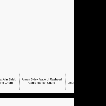
at Alin Sidek
Aiman Sidek feat Arul Rasheed
ng Chord
Gadis Idaman Chord
Lihat Lagi Chord Aiman Side