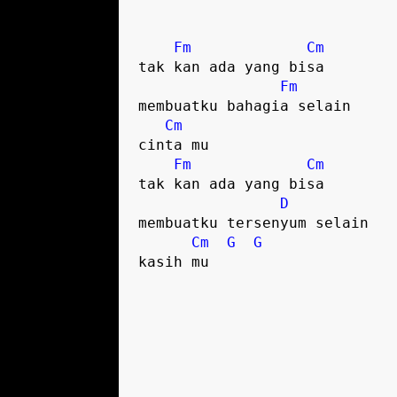
Fm
Cm
tak kan ada yang bisa 

Fm
membuatku bahagia selain 

Cm
cinta mu 

Fm
Cm
tak kan ada yang bisa 

D
membuatku tersenyum selain 

Cm
G
G