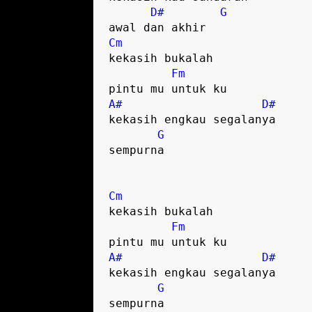
D#
G
Cm
kekasih bukalah 

Fm
A#
D#
kekasih engkau segalanya 

G
sempurna

Cm
kekasih bukalah 

Fm
A#
D#
kekasih engkau segalanya 

G
sempurna
