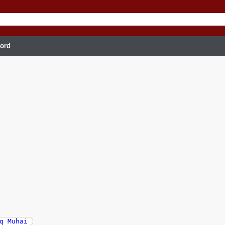
hord
q Muhai