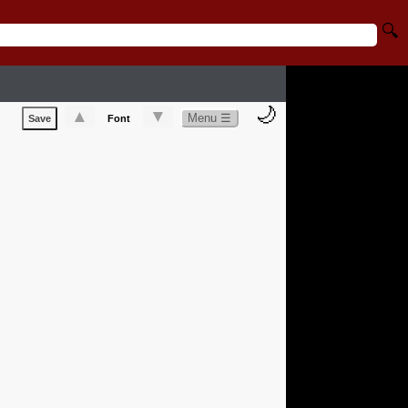
🔍
🌙
▲
▼
Menu ☰
Save
Font