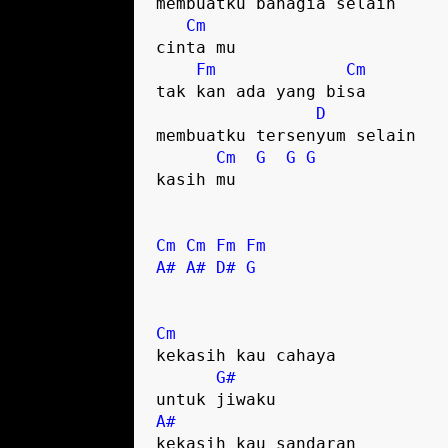
membuatku bahagia selain 

Cm
cinta mu 

Fm
Cm
tak kan ada yang bisa 

D
membuatku tersenyum selain 

Cm
G
G
G
kasih mu

Cm
Cm
Fm
Fm
A#
A#
D#
G
Cm
kekasih kau cahaya 

G#
A#
kekasih kau sandaran 
