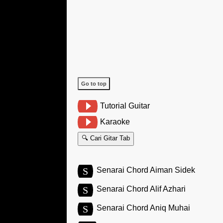
Go to top
Tutorial Guitar
Karaoke
🔍 Cari Gitar Tab
S
Senarai Chord Aiman Sidek
S
Senarai Chord Alif Azhari
S
Senarai Chord Aniq Muhai