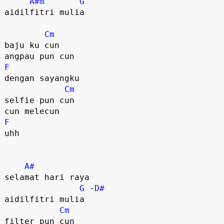
A#m
G
aidilfitri mulia

Cm
baju ku cun

F
dengan sayangku

Cm
selfie pun cun

F
uhh

A#
selamat hari raya

G
 -
D#
aidilfitri mulia

Cm
filter pun cun
