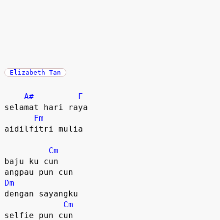
Elizabeth Tan
A#
F
selamat hari raya

Fm
aidilfitri mulia

Cm
baju ku cun

Dm
dengan sayangku

Cm
selfie pun cun
