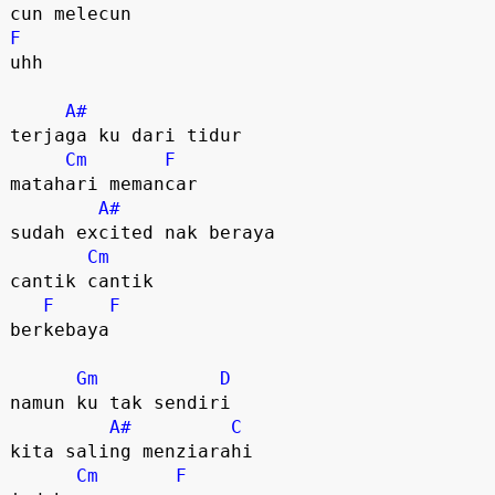
F
uhh

A#
terjaga ku dari tidur

Cm
F
matahari memancar

A#
sudah excited nak beraya

Cm
cantik cantik 

F
F
berkebaya

Gm
D
namun ku tak sendiri

A#
C
kita saling menziarahi

Cm
F