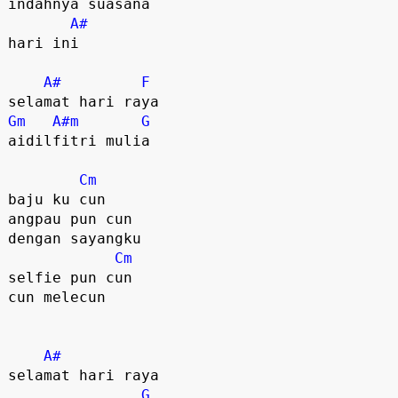
indahnya suasana 

A#
hari ini

A#
F
Gm
A#m
G
aidilfitri mulia

Cm
baju ku cun

angpau pun cun

dengan sayangku

Cm
selfie pun cun

cun melecun

A#
selamat hari raya

G