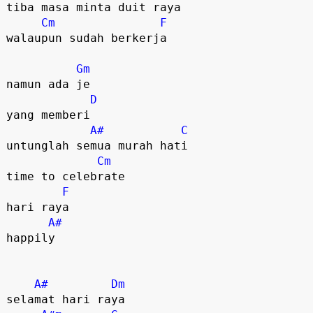
tiba masa minta duit raya

Cm
F
walaupun sudah berkerja

Gm
namun ada je 

D
yang memberi

A#
C
untunglah semua murah hati

Cm
time to celebrate 

F
hari raya 

A#
happily

A#
Dm
selamat hari raya
