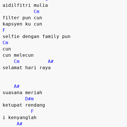
aidilfitri mulia

Cm
filter pun cun

F
Cm
cun 

cun melecun

Cm
A#
selamat hari raya

A#
suasana meriah

D#m
ketupat rendang 

F
i kenyanglah

A#