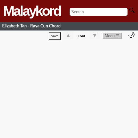
Malaykord
🔍
Elizabeth Tan - Raya Cun Chord
🌙
▲
▼
Menu ☰
Save
Font