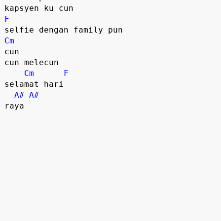
F
Cm
cun 

cun melecun

Cm
F
selamat hari 

A#
A#