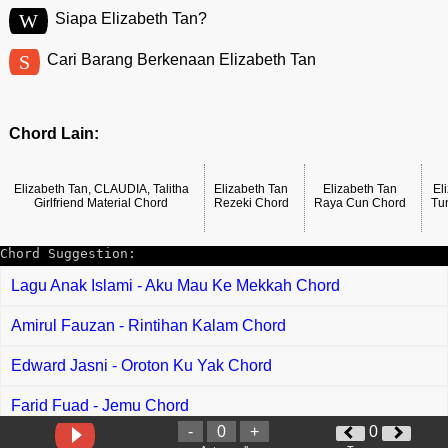
W
Siapa Elizabeth Tan?
S
Cari Barang Berkenaan Elizabeth Tan
Chord Lain:
Elizabeth Tan, CLAUDIA, Talitha
Elizabeth Tan
Elizabeth Tan
El
Girlfriend Material Chord
Rezeki Chord
Raya Cun Chord
Tu
Chord Suggestion:
Lagu Anak Islami - Aku Mau Ke Mekkah Chord
Amirul Fauzan - Rintihan Kalam Chord
Edward Jasni - Oroton Ku Yak Chord
Farid Fuad - Jemu Chord
-
0
+
0
Vivian Beryl - Ngelebu Atiku Chord