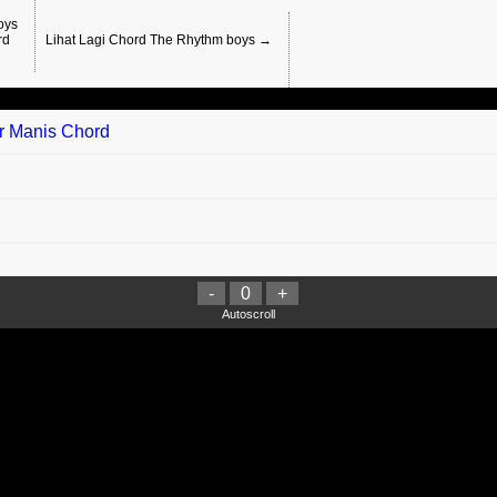
oys
rd
Lihat Lagi Chord The Rhythm boys →
ar Manis Chord
-
0
+
Autoscroll
embara Menuju Maghfirah Chord