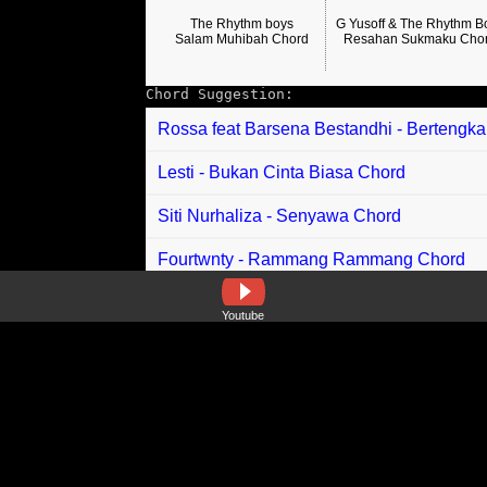
The Rhythm boys
G Yusoff & The Rhythm B
Salam Muhibah Chord
Resahan Sukmaku Cho
Chord Suggestion:
Rossa feat Barsena Bestandhi - Bertengk
Lesti - Bukan Cinta Biasa Chord
Siti Nurhaliza - Senyawa Chord
Fourtwnty - Rammang Rammang Chord
Tri Suaka - Ayah Aku Rindu Chord
Youtube
Hazamin Inteam,syah Inteam, Fakhrul - K
Halim Ahmad - MengenalMu Chord
Blackpink - Champion Chord
Widi Nugroho - Harus Memilih chord