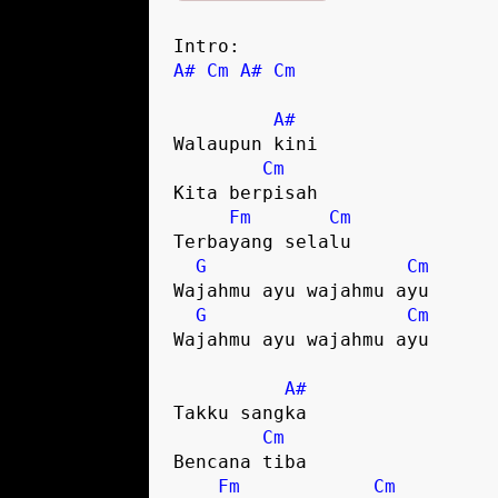
A#
Cm
A#
Cm
A#
Walaupun kini

Cm
Kita berpisah

Fm
Cm
Terbayang selalu

G
Cm
Wajahmu ayu wajahmu ayu

G
Cm
Wajahmu ayu wajahmu ayu

A#
Takku sangka

Cm
Bencana tiba

Fm
Cm