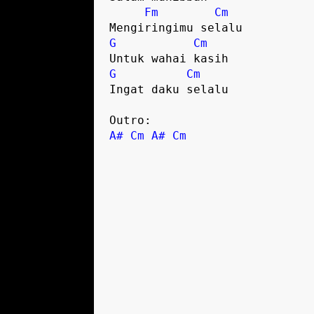
Fm
Cm
G
Cm
G
Cm
Ingat daku selalu

A#
Cm
A#
Cm