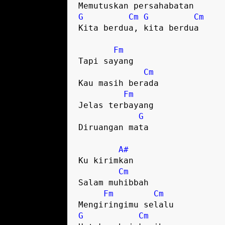
G
Cm
G
Cm
Kita berdua, kita berdua

Fm
Tapi sayang

Cm
Kau masih berada

Fm
Jelas terbayang

G
Diruangan mata

A#
Ku kirimkan

Cm
Salam muhibbah

Fm
Cm
G
Cm