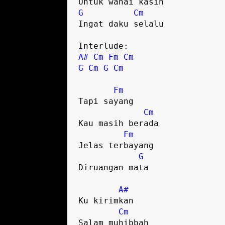
G
Cm
Ingat daku selalu

A#
Cm
Fm
Cm
G
Cm
G
Cm
Fm
Tapi sayang

Cm
Kau masih berada

Fm
Jelas terbayang

G
Diruangan mata

A#
Ku kirimkan

Cm
Salam muhibbah
