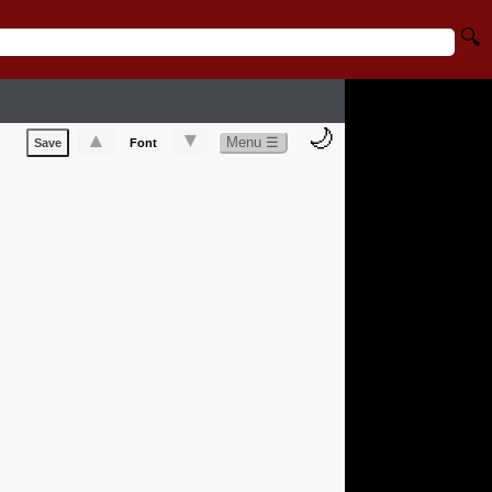
🔍
🌙
▲
▼
Menu ☰
Save
Font