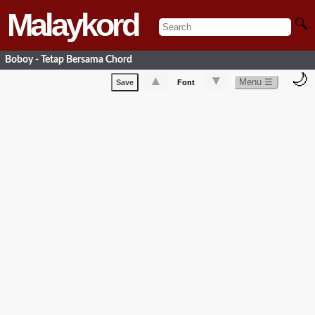
Malaykord
🔍
Boboy - Tetap Bersama Chord
🌙
▲
▼
Menu ☰
Save
Font