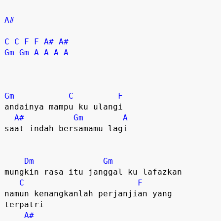
A#
C
C
F
F
A#
A#
Gm
Gm
A
A
A
A
Gm
C
F
andainya mampu ku ulangi

A#
Gm
A
saat indah bersamamu lagi

Dm
Gm
mungkin rasa itu janggal ku lafazkan

C
F
namun kenangkanlah perjanjian yang 

terpatri

A#