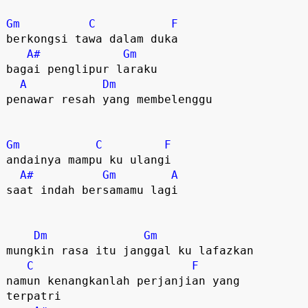
Gm
C
F
berkongsi tawa dalam duka

A#
Gm
bagai penglipur laraku

A
Dm
penawar resah yang membelenggu

Gm
C
F
andainya mampu ku ulangi

A#
Gm
A
saat indah bersamamu lagi

Dm
Gm
mungkin rasa itu janggal ku lafazkan

C
F
namun kenangkanlah perjanjian yang 

terpatri
