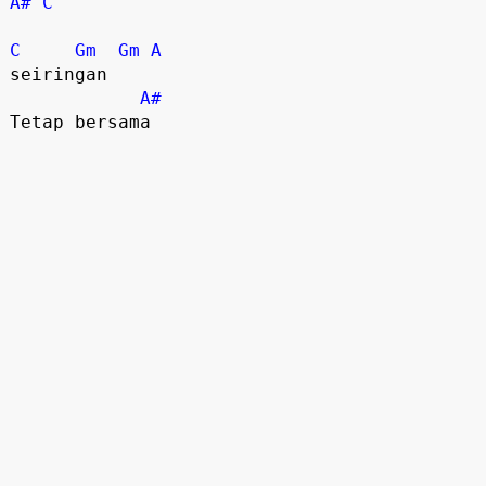
A#
C
C
Gm
Gm
A
seiringan

A#
Tetap bersama
