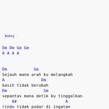
Boboy
Dm
Dm
Gm
Gm
A
A
A
A
Dm
Gm
A
Dm
Dm
Gm
sepantas mana detik ku tinggalkan

A#
A
rindu tidak pudar di ingatan
