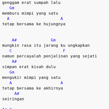
genggam erat sumpah lalu

Gm
memburu mimpi yang satu

A
A
tetap bersama ke hujungnya

A#
Gm
mungkin rasa itu jarang ku ungkapkan

C
F
namun percayalah penjalinan yang sejati

A#
simpan erat kisah dulu

Gm
mengukir mimpi yang satu

A
A
tetap bersama ke akhirnya

A#
seiringan
