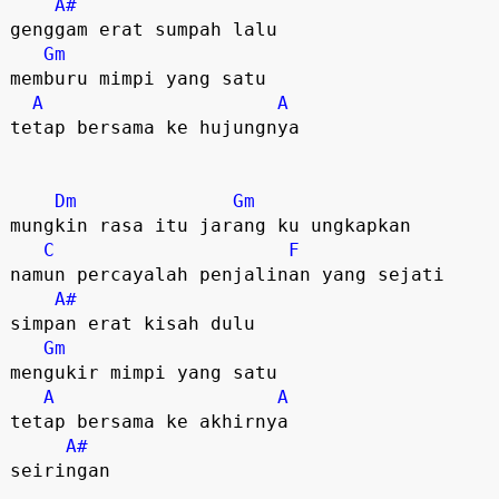
A#
genggam erat sumpah lalu

Gm
memburu mimpi yang satu

A
A
tetap bersama ke hujungnya

Dm
Gm
mungkin rasa itu jarang ku ungkapkan

C
F
namun percayalah penjalinan yang sejati

A#
simpan erat kisah dulu

Gm
mengukir mimpi yang satu

A
A
tetap bersama ke akhirnya

A#
seiringan
