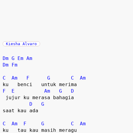
Kiesha Alvaro
Dm
G
Em
Am
Dm
Fm
C
Am
F
G
C
Am
F
E
Am
G
D
 jujur ku merasa bahagia  

D
G
saat kau ada  

C
Am
F
G
C
Am