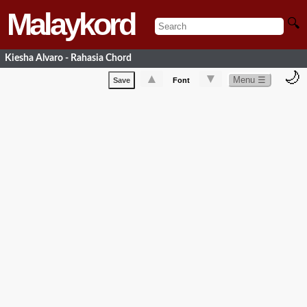
Malaykord
🔍
Kiesha Alvaro - Rahasia Chord
🌙
▲
▼
Menu ☰
Save
Font