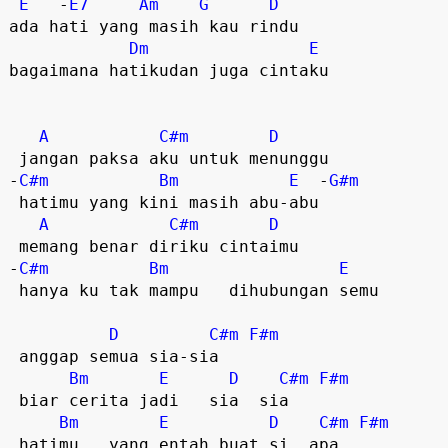
E
   -
E7
Am
G
D
ada hati yang masih kau rindu  

Dm
E
bagaimana hatikudan juga cintaku  

A
C#m
D
 jangan paksa aku untuk menunggu  

-
C#m
Bm
E
  -
G#m
 hatimu yang kini masih abu-abu  

A
C#m
D
 memang benar diriku cintaimu  

-
C#m
Bm
E
 hanya ku tak mampu   dihubungan semu  

D
C#m
F#m
 anggap semua sia-sia  

Bm
E
D
C#m
F#m
 biar cerita jadi   sia  sia  

Bm
E
D
C#m
F#m
 hatimu   yang entah buat si  apa  
