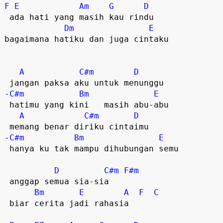
F
E
Am
G
D
 ada hati yang masih kau rindu  

Dm
E
bagaimana hatiku dan juga cintaku  

A
C#m
D
 jangan paksa aku untuk menunggu  

-
C#m
Bm
E
 hatimu yang kini   masih abu-abu  

A
C#m
D
 memang benar diriku cintaimu  

-
C#m
Bm
E
 hanya ku tak mampu dihubungan semu  

D
C#m
F#m
 anggap semua sia-sia  

Bm
E
A
F
C
 biar cerita jadi rahasia  
