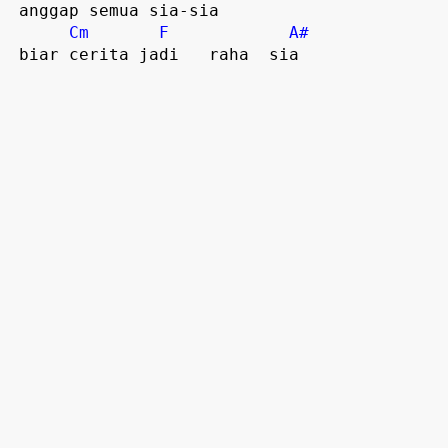
 anggap semua sia-sia  

Cm
F
A#
 biar cerita jadi   raha  sia  