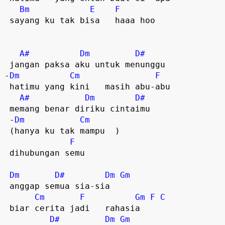
Bm
E
F
 sayang ku tak bisa   haaa hoo  

A#
Dm
D#
 jangan paksa aku untuk menunggu  

-
Dm
Cm
F
 hatimu yang kini   masih abu-abu  

A#
Dm
D#
 memang benar diriku cintaimu  

 -
Dm
Cm
 (hanya ku tak mampu  ) 

F
 dihubungan semu  

Dm
D#
Dm
Gm
 anggap semua sia-sia  

Cm
F
Gm
F
C
 biar cerita jadi   rahasia  

D#
Dm
Gm