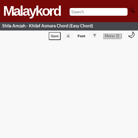
Malaykord
🔍
Shila Amzah - Khilaf Asmara Chord (Easy Chord)
🌙
▲
▼
Menu ☰
Save
Font