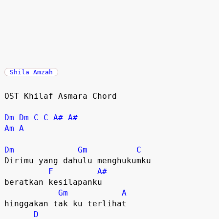
Shila Amzah
OST Khilaf Asmara Chord

Dm
Dm
C
C
A#
A#
Am
A
Dm
Gm
C
Dirimu yang dahulu menghukumku

F
A#
beratkan kesilapanku

Gm
A
hinggakan tak ku terlihat

D