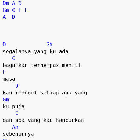
Dm
A
D
Gm
C
F
E
A
D
D
Gm
segalanya yang ku ada

C
F
masa

D
Gm
ku puja

C
dan apa yang kau hancurkan

Am