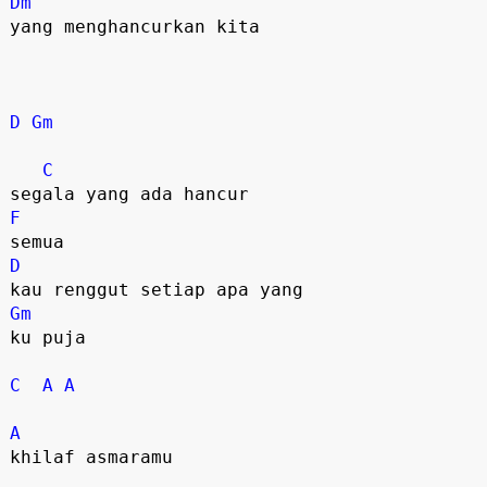
Dm
yang menghancurkan kita

D
Gm
C
F
D
Gm
ku puja

C
A
A
A
khilaf asmaramu
