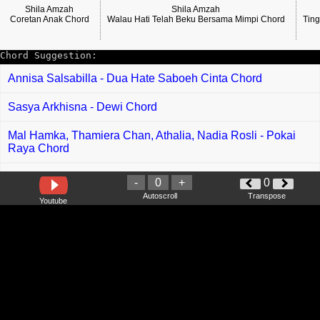
Shila Amzah
Shila Amzah
Coretan Anak Chord
Walau Hati Telah Beku Bersama Mimpi Chord
Tin
Chord Suggestion:
Annisa Salsabilla - Dua Hate Saboeh Cinta Chord
Sasya Arkhisna - Dewi Chord
Mal Hamka, Thamiera Chan, Athalia, Nadia Rosli - Pokai
Raya Chord
Siti Nordiana - Hari Lebaran Chord
-
0
+
0
Autoscroll
Transpose
Youtube
Waris, Fuad Nasir, Gomok Gahai, Dzulfaqar Dzolkifley -
Pulanglah Berhari Rayo
Bosswan - Biarkan Aku Chord
Kpop Demon Hunters - Golden Chord
Ziell Ferdian - Berbunga Mimpi Chord