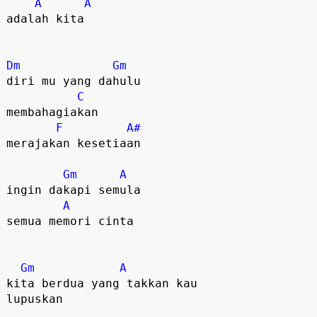
A
A
adalah kita

Dm
Gm
diri mu yang dahulu

C
membahagiakan

F
A#
merajakan kesetiaan

Gm
A
ingin dakapi semula

A
semua memori cinta

Gm
A
kita berdua yang takkan kau 

lupuskan
