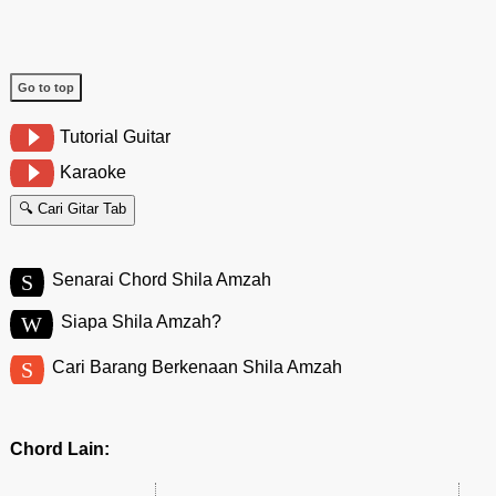
Go to top
Tutorial Guitar
Karaoke
🔍 Cari Gitar Tab
S
Senarai Chord Shila Amzah
W
Siapa Shila Amzah?
S
Cari Barang Berkenaan Shila Amzah
Chord Lain: