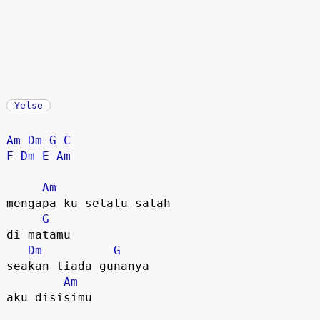
Yelse
Am
Dm
G
C
F
Dm
E
Am
Am
mengapa ku selalu salah

G
di matamu  

Dm
G
seakan tiada gunanya  

Am
aku disisimu  
