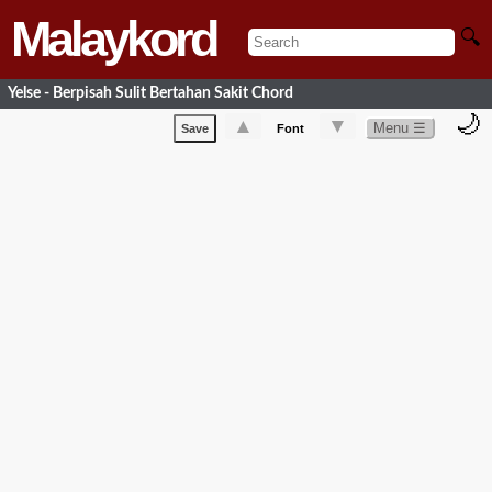
Malaykord
🔍
Yelse - Berpisah Sulit Bertahan Sakit Chord
🌙
▲
▼
Menu ☰
Save
Font