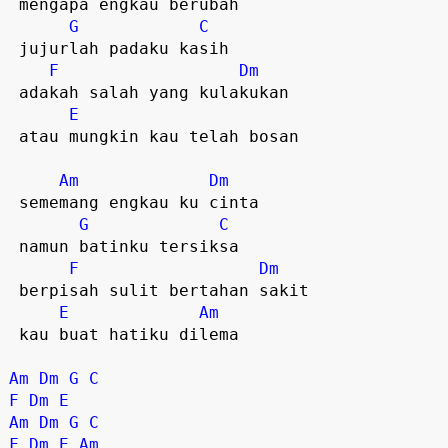
 mengapa engkau berubah  

G
C
 jujurlah padaku kasih  

F
Dm
 adakah salah yang kulakukan  

E
 atau mungkin kau telah bosan  

Am
Dm
 sememang engkau ku cinta  

G
C
 namun batinku tersiksa  

F
Dm
 berpisah sulit bertahan sakit  

E
Am
 kau buat hatiku dilema  

Am
Dm
G
C
F
Dm
E
Am
Dm
G
C
F
Dm
E
Am