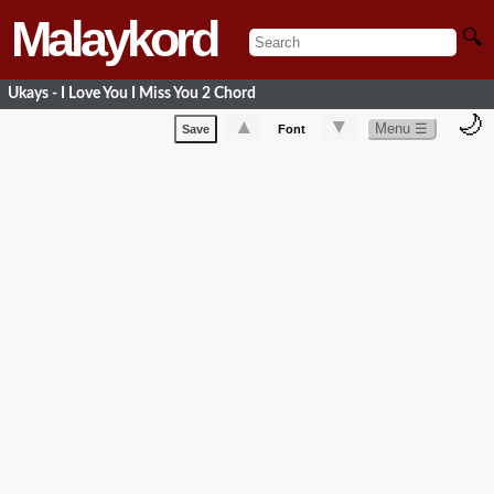
Malaykord
🔍
Ukays - I Love You I Miss You 2 Chord
🌙
▲
▼
Menu ☰
Save
Font