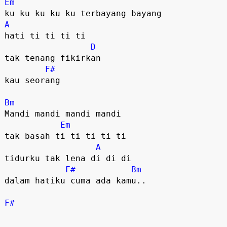
Em
A
hati ti ti ti ti 

D
tak tenang fikirkan 

F#
kau seorang

Bm
Mandi mandi mandi mandi 

Em
tak basah ti ti ti ti ti 

A
tidurku tak lena di di di 

F#
Bm
dalam hatiku cuma ada kamu..

F#