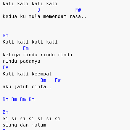
kali kali kali kali 

D
F#
kedua ku mula memendam rasa..

Bm
Kali kali kali kali 

Em
ketiga rindu rindu rindu 

F#
Kali kali keempat 

Bm
F#
aku jatuh cinta..

Bm
Bm
Bm
Bm
Bm
Si si si si si si si 
