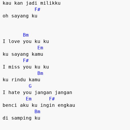
kau kan jadi milikku 

F#
oh sayang ku

Bm
I love you ku ku 

Em
ku sayang kamu

F#
I miss you ku ku 

Bm
ku rindu kamu

G
I hate you jangan jangan 

Em
F#
benci aku ku ingin engkau 

Bm
di samping ku
