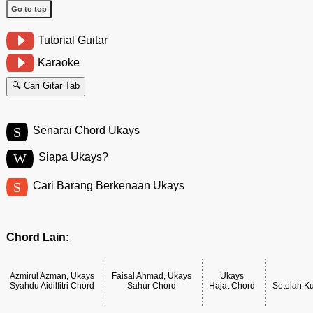
Go to top
Tutorial Guitar
Karaoke
🔍 Cari Gitar Tab
S
Senarai Chord Ukays
W
Siapa Ukays?
S
Cari Barang Berkenaan Ukays
Chord Lain:
Azmirul Azman, Ukays
Faisal Ahmad, Ukays
Ukays
Syahdu Aidilfitri Chord
Sahur Chord
Hajat Chord
Setelah K