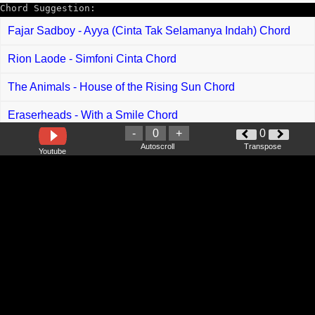
Chord Suggestion:
Fajar Sadboy - Ayya (Cinta Tak Selamanya Indah) Chord
Rion Laode - Simfoni Cinta Chord
The Animals - House of the Rising Sun Chord
Eraserheads - With a Smile Chord
-
0
+
0
Neil Young - Four Strong Winds Chord
Autoscroll
Transpose
Youtube
Fourtwnty - Aku = Kamu Chord
Thomas Arya - Setiamu Palsu Chord
Tri Suaka feat Dodhy Kangen - Merayu Tuhan Chord
Iz*one - La Vie en Rose Chord
V - Slow Dancing Chord
Shidee - Janganlah Menghancurkan Chord