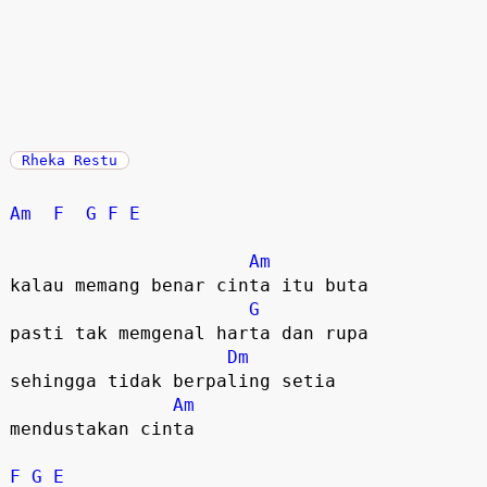
Rheka Restu
Am
F
G
F
E
Am
kalau memang benar cinta itu buta  

G
pasti tak memgenal harta dan rupa  

Dm
sehingga tidak berpaling setia  

Am
mendustakan cinta  

F
G
E