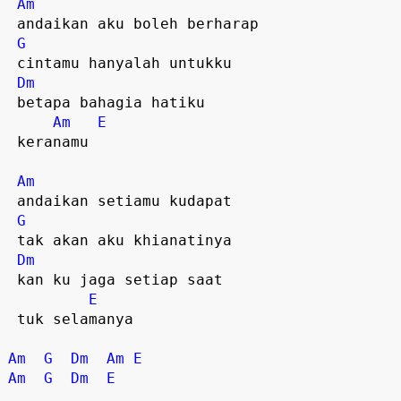
Am
 andaikan aku boleh berharap  

G
 cintamu hanyalah untukku  

Dm
 betapa bahagia hatiku  

Am
E
 keranamu  

Am
 andaikan setiamu kudapat  

G
 tak akan aku khianatinya  

Dm
 kan ku jaga setiap saat  

E
 tuk selamanya  

Am
G
Dm
Am
E
Am
G
Dm
E