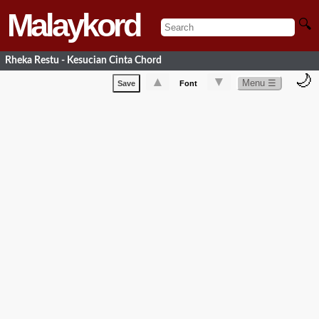
Malaykord
🔍
Rheka Restu - Kesucian Cinta Chord
🌙
▲
▼
Menu ☰
Save
Font