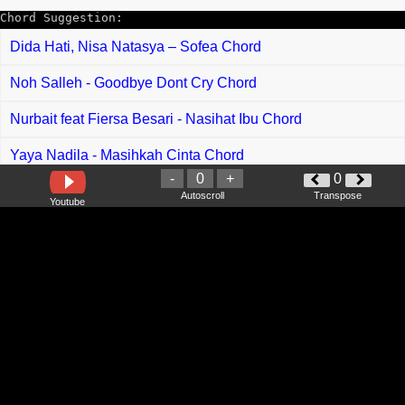
Chord Suggestion:
Dida Hati, Nisa Natasya – Sofea Chord
Noh Salleh - Goodbye Dont Cry Chord
Nurbait feat Fiersa Besari - Nasihat Ibu Chord
Yaya Nadila - Masihkah Cinta Chord
-
0
+
0
Wahyu F Giri feat Era Syaqira - Malik Wektu Chord
Autoscroll
Transpose
Youtube
Hijjaz - Dia Kekasih Allah Chord
Real XPDC - Lain Hidup Chord
Beage - Sendiri Lagi Blink Chord
Yaya Nadila - Hati Yang Menyayangi Chord
Angga Dermawan - Bimsalabim Chord