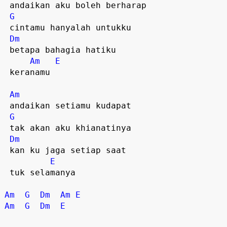
 andaikan aku boleh berharap  

G
 cintamu hanyalah untukku  

Dm
 betapa bahagia hatiku  

Am
E
 keranamu  

Am
 andaikan setiamu kudapat  

G
 tak akan aku khianatinya  

Dm
 kan ku jaga setiap saat  

E
 tuk selamanya  

Am
G
Dm
Am
E
Am
G
Dm
E