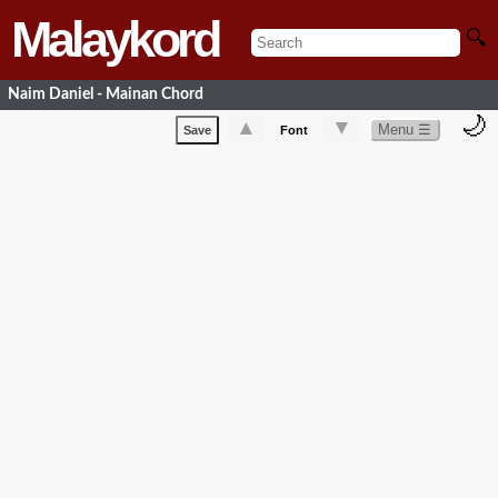
Malaykord
🔍
Naim Daniel - Mainan Chord
🌙
▲
▼
Menu ☰
Save
Font