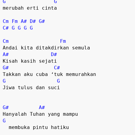
G
G
merubah erti cinta

Cm
Fm
A#
D#
G#
C#
G
G
G
G
Cm
Fm
A#
D#
G#
C#
G
G
Jiwa tulus dan suci

G#
A#
G
  membuka pintu hatiku
