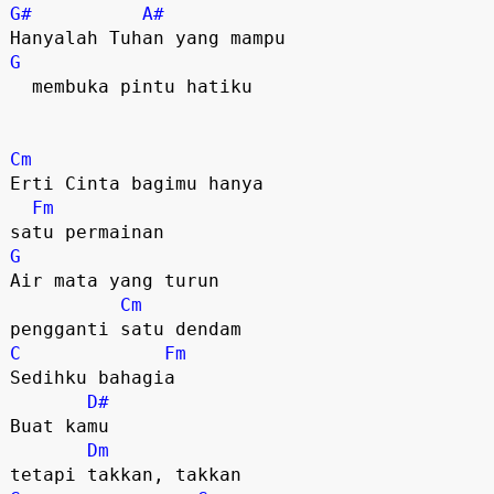
G#
A#
G
  membuka pintu hatiku

Cm
Erti Cinta bagimu hanya 

Fm
G
Air mata yang turun 

Cm
C
Fm
Sedihku bahagia

D#
Buat kamu

Dm