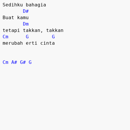
Sedihku bahagia

D#
Buat kamu

Dm
Cm
G
G
merubah erti cinta

Cm
A#
G#
G