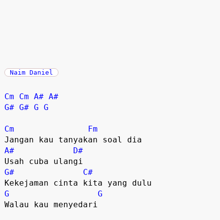
Naim Daniel
Cm
Cm
A#
A#
G#
G#
G
G
Cm
Fm
A#
D#
G#
C#
G
G
Walau kau menyedari
