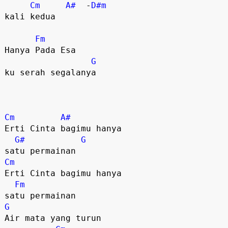
Cm
A#
  -
D#m
kali kedua

Fm
Hanya Pada Esa 

G
ku serah segalanya

Cm
A#
Erti Cinta bagimu hanya 

G#
G
Cm
Erti Cinta bagimu hanya 

Fm
G
Air mata yang turun 
