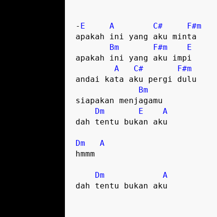
-
E
A
C#
F#m
apakah ini yang aku minta

Bm
F#m
E
apakah ini yang aku impi

A
C#
F#m
andai kata aku pergi dulu

Bm
siapakan menjagamu

Dm
E
A
dah tentu bukan aku

Dm
A
hmmm 

Dm
A
dah tentu bukan aku