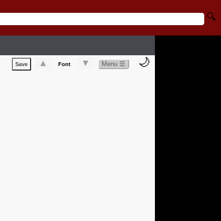
🔍
🌙
▲
▼
Menu ☰
Save
Font