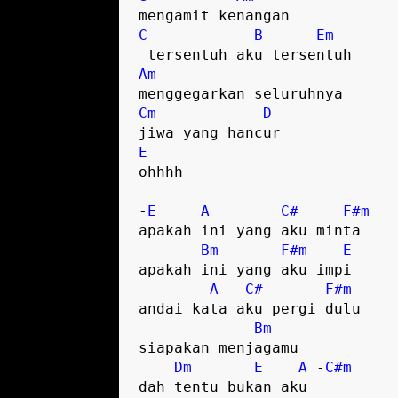
C
B
Em
Am
Cm
D
E
ohhhh

-
E
A
C#
F#m
apakah ini yang aku minta

Bm
F#m
E
apakah ini yang aku impi

A
C#
F#m
andai kata aku pergi dulu

Bm
siapakan menjagamu

Dm
E
A
 -
C#m
dah tentu bukan aku
