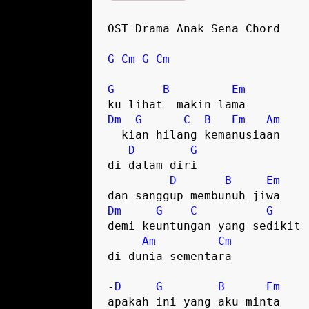
OST Drama Anak Sena Chord

G
Cm
G
Cm
G
B
Em
Dm
G
C
B
Em
Am
  kian hilang kemanusiaan

D
G
di dalam diri

D
B
Em
Dm
G
C
G
demi keuntungan yang sedikit

Am
Cm
di dunia sementara

-
D
G
B
Em
apakah ini yang aku minta
