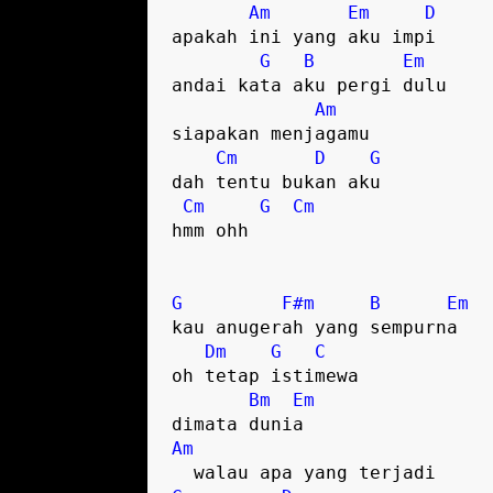
Am
Em
D
apakah ini yang aku impi

G
B
Em
andai kata aku pergi dulu

Am
siapakan menjagamu

Cm
D
G
dah tentu bukan aku

Cm
G
Cm
hmm ohh

G
F#m
B
Em
kau anugerah yang sempurna

Dm
G
C
oh tetap istimewa

Bm
Em
Am