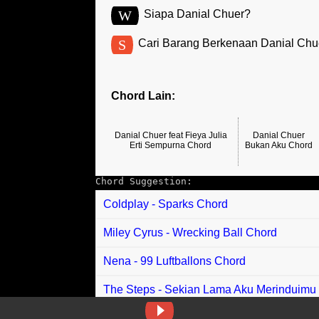
W
Siapa Danial Chuer?
S
Cari Barang Berkenaan Danial Chu
Chord Lain:
Danial Chuer feat Fieya Julia
Danial Chuer
Erti Sempurna Chord
Bukan Aku Chord
Chord Suggestion:
Coldplay - Sparks Chord
Miley Cyrus - Wrecking Ball Chord
Nena - 99 Luftballons Chord
The Steps - Sekian Lama Aku Merinduimu
Nino Kuya - Lagu Baper Chord