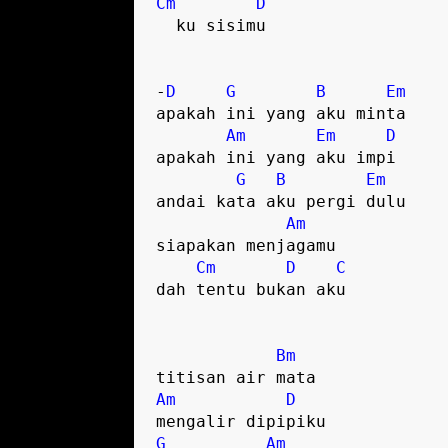
Cm
D
  ku sisimu

-
D
G
B
Em
apakah ini yang aku minta

Am
Em
D
apakah ini yang aku impi

G
B
Em
andai kata aku pergi dulu

Am
siapakan menjagamu

Cm
D
C
dah tentu bukan aku

Bm
Am
D
G
Am