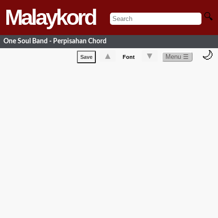
Malaykord
🔍
One Soul Band - Perpisahan Chord
🌙
▲
▼
Menu ☰
Save
Font