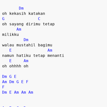
Dm
G
C
oh sayang dirimu tetap 

Am
milikku 

Dm
walau mustahil bagimu 

E
Am
namun hatiku tetap menanti 

E
Am
oh ohhhh oh 

Dm
G
E
Am
Dm
G
E
F
F
Dm
E
Am
Am
Am