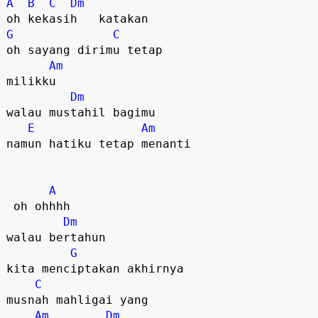
A
B
C
Dm
G
C
oh sayang dirimu tetap 

Am
milikku 

Dm
walau mustahil bagimu 

E
Am
namun hatiku tetap menanti 

A
 oh ohhhh 

Dm
walau bertahun 

G
kita menciptakan akhirnya 

C
musnah mahligai yang 

Am
Dm