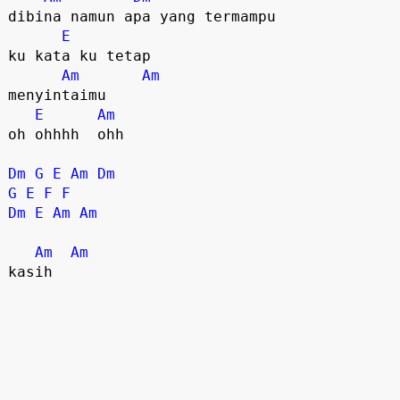
dibina namun apa yang termampu 

E
ku kata ku tetap 

Am
Am
menyintaimu 

E
Am
oh ohhhh  ohh

Dm
G
E
Am
Dm
G
E
F
F
Dm
E
Am
Am
Am
Am
kasih
