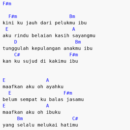
F#m
F#m
Bm
kini ku jauh dari pelukmu ibu

E
A
aku rindu belaian kasih sayangmu

D
Bm
tunggulah kepulangan anakmu ibu

C#
F#m
kan ku sujud di kakimu ibu

E
A
maafkan aku oh ayahku

E
F#m
E
A
maafkan aku oh ibuku

Bm
C#
yang selalu melukai hatimu
