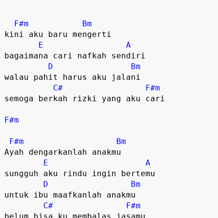
F#m
Bm
kini aku baru mengerti

E
A
bagaimana cari nafkah sendiri

D
Bm
walau pahit harus aku jalani

C#
F#m
semoga berkah rizki yang aku cari

F#m
F#m
Bm
Ayah dengarkanlah anakmu

E
A
sungguh aku rindu ingin bertemu

D
Bm
untuk ibu maafkanlah anakmu

C#
F#m
belum bisa ku membalas jasamu
