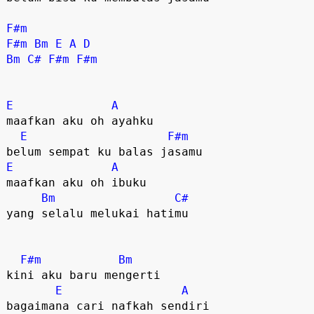
F#m
F#m
Bm
E
A
D
Bm
C#
F#m
F#m
E
A
maafkan aku oh ayahku

E
F#m
E
A
maafkan aku oh ibuku

Bm
C#
yang selalu melukai hatimu

F#m
Bm
kini aku baru mengerti

E
A
bagaimana cari nafkah sendiri
