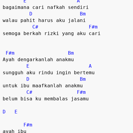
E
A
bagaimana cari nafkah sendiri

D
Bm
walau pahit harus aku jalani

C#
F#m
semoga berkah rizki yang aku cari

F#m
Bm
Ayah dengarkanlah anakmu

E
A
sungguh aku rindu ingin bertemu

D
Bm
untuk ibu maafkanlah anakmu

C#
F#m
belum bisa ku membalas jasamu

D
E
F#m
ayah ibu
