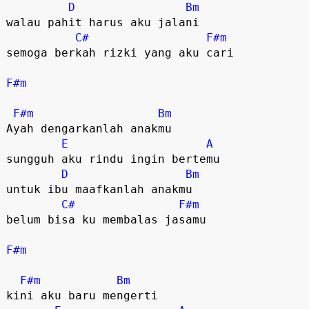
D
Bm
walau pahit harus aku jalani

C#
F#m
semoga berkah rizki yang aku cari

F#m
F#m
Bm
Ayah dengarkanlah anakmu

E
A
sungguh aku rindu ingin bertemu

D
Bm
untuk ibu maafkanlah anakmu

C#
F#m
belum bisa ku membalas jasamu

F#m
F#m
Bm
kini aku baru mengerti
