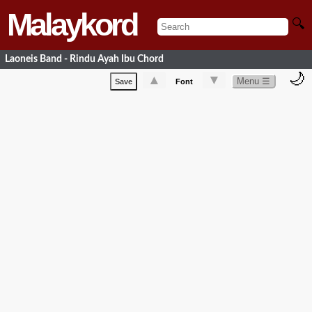
Malaykord
🔍
Laoneis Band - Rindu Ayah Ibu Chord
🌙
▲
▼
Menu ☰
Save
Font