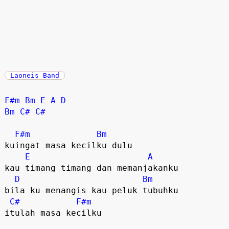
Laoneis Band
F#m
Bm
E
A
D
Bm
C#
C#
F#m
Bm
kuingat masa kecilku dulu

E
A
kau timang timang dan memanjakanku

D
Bm
bila ku menangis kau peluk tubuhku

C#
F#m
itulah masa kecilku
