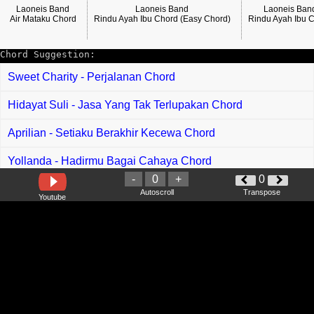
Laoneis Band
Laoneis Band
Laoneis Ban
Air Mataku Chord
Rindu Ayah Ibu Chord (Easy Chord)
Rindu Ayah Ibu 
Chord Suggestion:
Sweet Charity - Perjalanan Chord
Hidayat Suli - Jasa Yang Tak Terlupakan Chord
Aprilian - Setiaku Berakhir Kecewa Chord
Yollanda - Hadirmu Bagai Cahaya Chord
-
0
+
0
Ai Khodijah - Jodoh Samawa Chord
Autoscroll
Transpose
Youtube
Arief - Impian Kita Chord
Hanin Dhiya - Kita Sama sama Ya Chord
Stacy - Mega Ching Chord
Saff One - Manis Chord