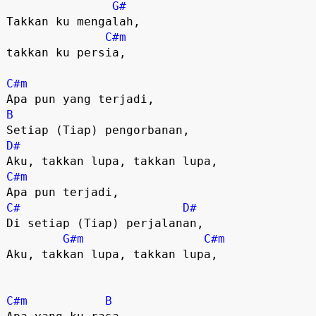
G#
Takkan ku mengalah, 

C#m
takkan ku persia,

C#m
B
D#
C#m
C#
D#
Di setiap (Tiap) perjalanan,

G#m
C#m
Aku, takkan lupa, takkan lupa,

C#m
B