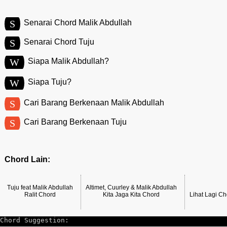
S
Senarai Chord Malik Abdullah
S
Senarai Chord Tuju
W
Siapa Malik Abdullah?
W
Siapa Tuju?
S
Cari Barang Berkenaan Malik Abdullah
S
Cari Barang Berkenaan Tuju
Chord Lain:
Tuju feat Malik Abdullah
Altimet, Cuurley & Malik Abdullah
Ralit Chord
Kita Jaga Kita Chord
Lihat Lagi C
Chord Suggestion: