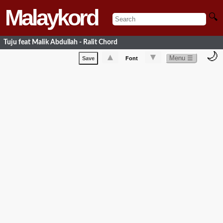
Malaykord
🔍
Tuju feat Malik Abdullah - Ralit Chord
🌙
▲
▼
Menu ☰
Save
Font