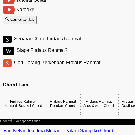
Karaoke
🔍 Cari Gitar Tab
S
Senarai Chord Firdaus Rahmat
W
Siapa Firdaus Rahmat?
S
Cari Barang Berkenaan Firdaus Rahmat
Chord Lain:
Firdaus Rahmat
Firdaus Rahmat
Firdaus Rahmat
Firdaus
Kembali Beraksi Chord
Dendam Chord
Arus & Arah Chord
Destina
Chord Suggestion:
Van Kelvin feat Iera Milpan - Dalam Sampiku Chord