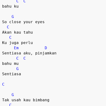
C
C
bahu ku

G
So close your eyes

C
Akan kau tahu

C
Ku juga perlu

Em
D
Sentiasa aku, pinjamkan 

C
C
bahu mu

G
Sentiasa

C
G
Tak usah kau bimbang

C