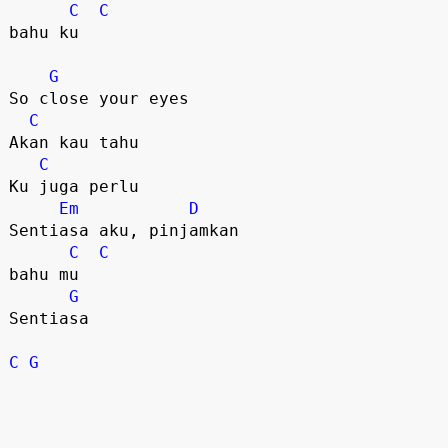
C
C
bahu ku

G
So close your eyes

C
Akan kau tahu

C
Ku juga perlu

Em
D
Sentiasa aku, pinjamkan 

C
C
bahu mu

G
Sentiasa

C
G