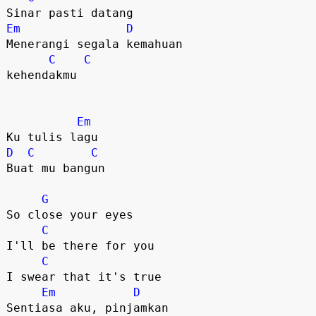
Em
D
Menerangi segala kemahuan 

C
C
kehendakmu

Em
D
C
C
Buat mu bangun

G
So close your eyes

C
I'll be there for you

C
I swear that it's true

Em
D
Sentiasa aku, pinjamkan 
