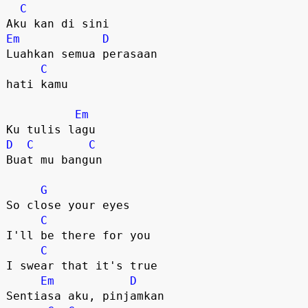
C
Em
D
Luahkan semua perasaan

C
hati kamu

Em
D
C
C
Buat mu bangun

G
So close your eyes

C
I'll be there for you

C
I swear that it's true

Em
D
Sentiasa aku, pinjamkan 
