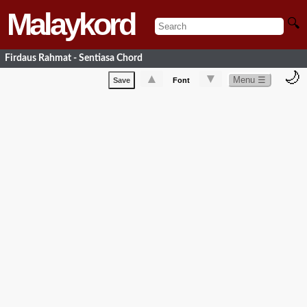
Malaykord
🔍
Firdaus Rahmat - Sentiasa Chord
🌙
▲
▼
Menu ☰
Save
Font