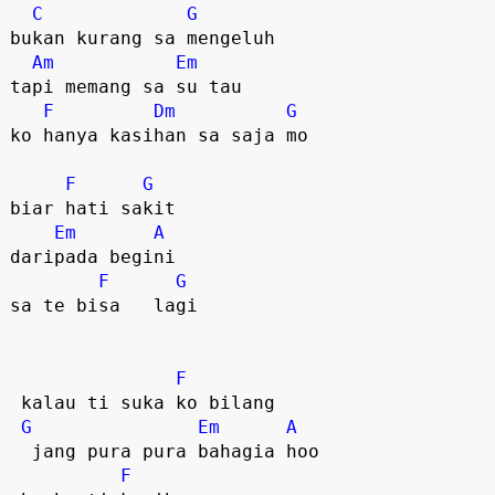
C
G
bukan kurang sa mengeluh

Am
Em
tapi memang sa su tau

F
Dm
G
ko hanya kasihan sa saja mo  

F
G
biar hati sakit  

Em
A
daripada begini

F
G
sa te bisa   lagi  

F
 kalau ti suka ko bilang  

G
Em
A
  jang pura pura bahagia hoo  

F