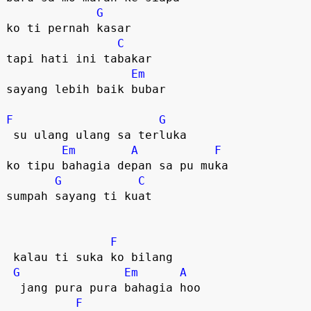
G
ko ti pernah kasar

C
tapi hati ini tabakar

Em
sayang lebih baik bubar  

F
G
 su ulang ulang sa terluka

Em
A
F
ko tipu bahagia depan sa pu muka  

G
C
sumpah sayang ti kuat  

F
 kalau ti suka ko bilang  

G
Em
A
  jang pura pura bahagia hoo  

F