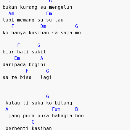
C
G
bukan kurang sa mengeluh

Am
Em
tapi memang sa su tau

F
Dm
G
ko hanya kasihan sa saja mo  

F
G
biar hati sakit  

Em
A
daripada begini

F
G
sa te bisa   lagi  

G
 kalau ti suka ko bilang  

A
F#m
B
  jang pura pura bahagia hoo  

G
 berhenti kasihan
