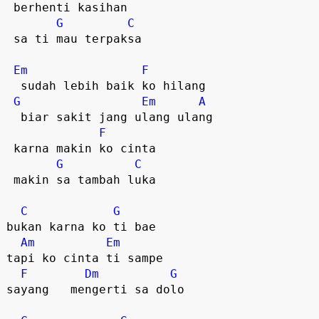
 berhenti kasihan

G
C
 sa ti mau terpaksa   

Em
F
  sudah lebih baik ko hilang  

G
Em
A
  biar sakit jang ulang ulang  

F
 karna makin ko cinta

G
C
 makin sa tambah luka  

C
G
bukan karna ko ti bae

Am
Em
tapi ko cinta ti sampe

F
Dm
G
sayang   mengerti sa dolo  
