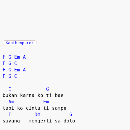
Kapthenpurek
F
G
Em
A
F
G
C
F
G
Em
A
F
G
C
C
G
bukan karna ko ti bae

Am
Em
tapi ko cinta ti sampe

F
Dm
G
sayang   mengerti sa dolo  
