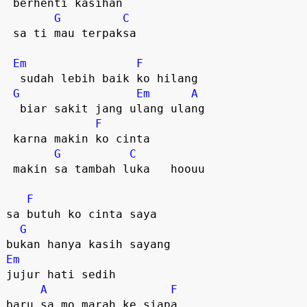
 berhenti kasihan

G
C
 sa ti mau terpaksa   

Em
F
  sudah lebih baik ko hilang  

G
Em
A
  biar sakit jang ulang ulang  

F
 karna makin ko cinta

G
C
 makin sa tambah luka   hoouu  

F
sa butuh ko cinta saya

G
Em
jujur hati sedih

A
F
baru sa mo marah ke siapa
