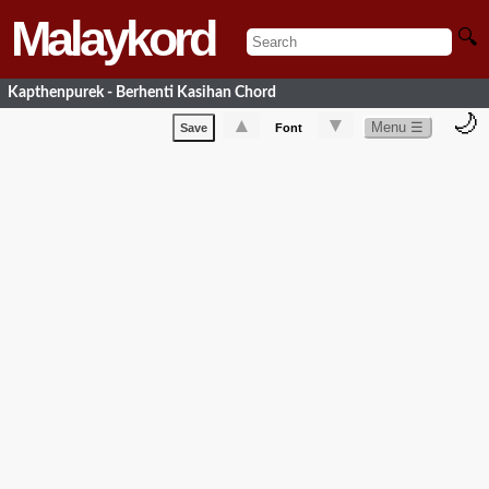
Malaykord
🔍
Kapthenpurek - Berhenti Kasihan Chord
🌙
▲
▼
Menu ☰
Save
Font