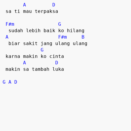
A
D
 sa ti mau terpaksa   

F#m
G
  sudah lebih baik ko hilang  

A
F#m
B
  biar sakit jang ulang ulang  

G
 karna makin ko cinta

A
D
 makin sa tambah luka  

G
A
D