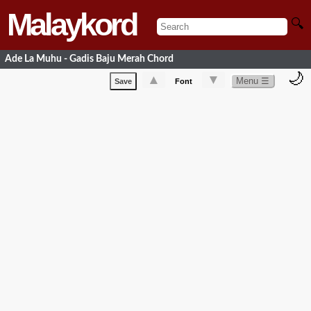
Malaykord
🔍
Ade La Muhu - Gadis Baju Merah Chord
🌙
▲
▼
Menu ☰
Save
Font