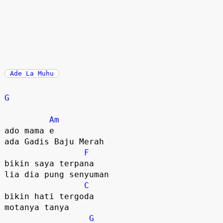
Ade La Muhu
G
Am
ado mama e

ada Gadis Baju Merah

F
bikin saya terpana

lia dia pung senyuman

C
bikin hati tergoda

motanya tanya

G