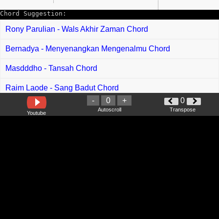
Chord Suggestion:
Rony Parulian - Wals Akhir Zaman Chord
Bernadya - Menyenangkan Mengenalmu Chord
Masdddho - Tansah Chord
Raim Laode - Sang Badut Chord
-
0
+
0
Mala Agatha - Plin Plan Chord
Autoscroll
Transpose
Youtube
Kris Dayanti - Aku Bangkit Chord
The Fabulous Cats - Satu Syawal Chord
Ajak Melissa, Riena Nagasari - Takbir Raya Chord
Aufahanie - Si Dara Raya Chord
Ruffedge - Kamu Yang Chord