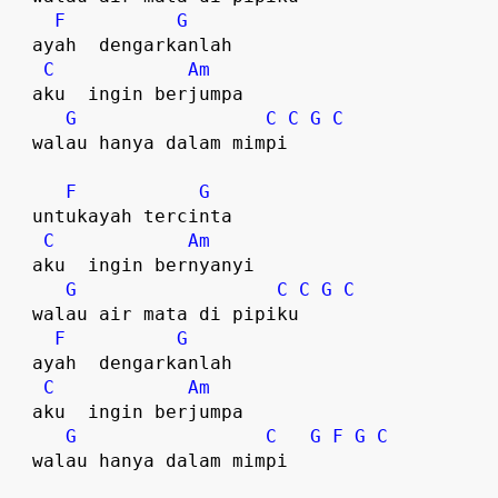
F
G
  ayah  dengarkanlah  

C
Am
  aku  ingin berjumpa

G
C
C
G
C
  walau hanya dalam mimpi  

F
G
  untukayah tercinta

C
Am
  aku  ingin bernyanyi  

G
C
C
G
C
  walau air mata di pipiku  

F
G
  ayah  dengarkanlah  

C
Am
  aku  ingin berjumpa

G
C
G
F
G
C
  walau hanya dalam mimpi  
