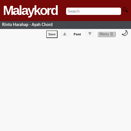
Malaykord
🔍
Rinto Harahap - Ayah Chord
🌙
▲
▼
Menu ☰
Save
Font