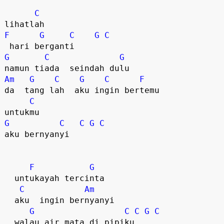
C
F
G
C
G
C
G
C
G
Am
G
C
G
C
F
da  tang lah  aku ingin bertemu  

C
G
C
C
G
C
aku bernyanyi  

F
G
  untukayah tercinta

C
Am
  aku  ingin bernyanyi  

G
C
C
G
C
  walau air mata di pipiku  
