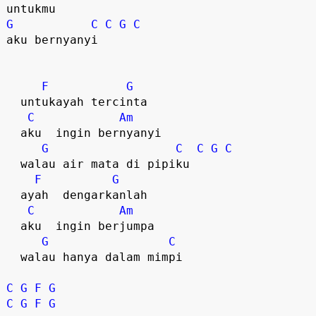
G
C
C
G
C
aku bernyanyi  

F
G
  untukayah tercinta

C
Am
  aku  ingin bernyanyi  

G
C
C
G
C
  walau air mata di pipiku  

F
G
  ayah  dengarkanlah  

C
Am
  aku  ingin berjumpa

G
C
  walau hanya dalam mimpi  

C
G
F
G
C
G
F
G