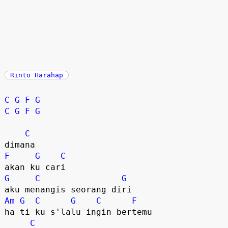
Rinto Harahap
C
G
F
G
C
G
F
G
C
F
G
C
G
C
G
Am
G
C
G
C
F
ha ti ku s'lalu ingin bertemu

C