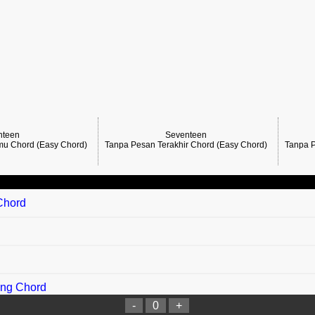
nteen
Seventeen
mu Chord (Easy Chord)
Tanpa Pesan Terakhir Chord (Easy Chord)
Tanpa P
Chord
ang Chord
-
0
+