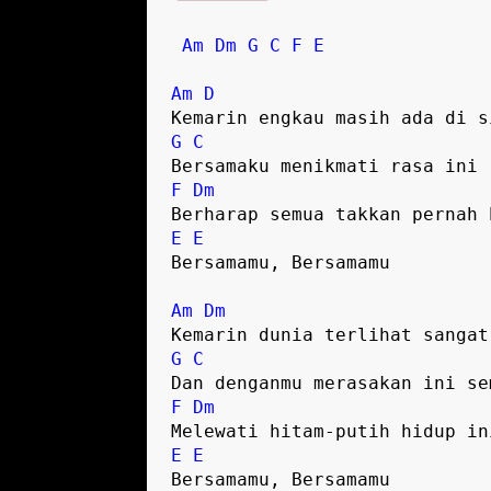
Am
Dm
G
C
F
E
Am
D
G
C
F
Dm
E
E
Bersamamu, Bersamamu

Am
Dm
G
C
F
Dm
E
E
Bersamamu, Bersamamu
