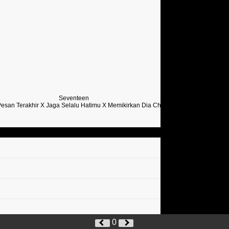
Seventeen
Sevent
esan Terakhir X Jaga Selalu Hatimu X Memikirkan Dia Chord
Tanpa Pesan Ter
0