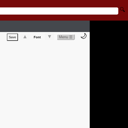
🔍
🌙
▲
▼
Menu ☰
Save
Font