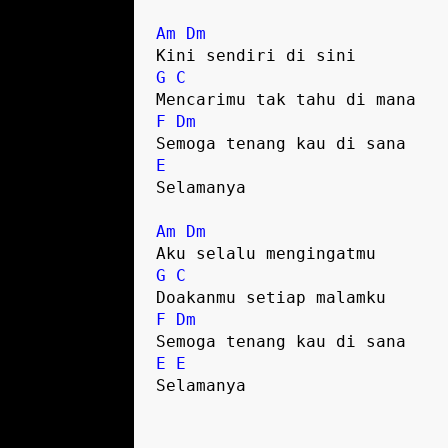
Am
Dm
G
C
F
Dm
E
Selamanya

Am
Dm
G
C
F
Dm
E
E
Selamanya 