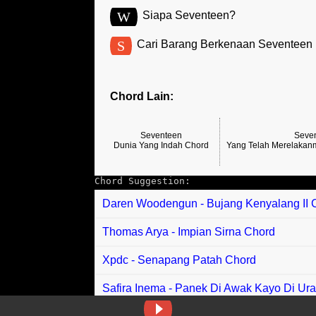
W
Siapa Seventeen?
S
Cari Barang Berkenaan Seventeen
Chord Lain:
Seventeen
Seve
Dunia Yang Indah Chord
Yang Telah Merelakan
Chord Suggestion:
Daren Woodengun - Bujang Kenyalang II 
Thomas Arya - Impian Sirna Chord
Xpdc - Senapang Patah Chord
Safira Inema - Panek Di Awak Kayo Di Ur