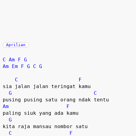
Aprilian
C
Am
F
G
Am
Em
F
G
C
G
C
F
sia jalan jalan teringat kamu

G
C
Am
F
paling siuk yang ada kamu

G
kita raja mansau nombor satu  

C
F