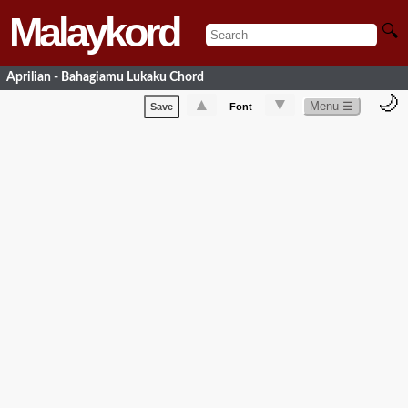
Malaykord
🔍
Aprilian - Bahagiamu Lukaku Chord
🌙
▲
▼
Menu ☰
Save
Font