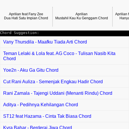
Aprilian feat Fany Zee
Aprilian
Aprilian 
Dua Hati Satu Impian Chord
Mustahil Kau Ku Genggam Chord
Hanya
Chord Suggestion:
Vany Thursdila - Maafku Tiada Arti Chord
Teman Lelaki & Lola feat. AG Coco - Tulisan Nasib Kita
Chord
Yoe2n - Aku Ga Gitu Chord
Cut Rani Auliza - Semenjak Engkau Hadir Chord
Rani Zamala - Tajengi Uddani (Menanti Rindu) Chord
Aditya - Pedihnya Kehilangan Chord
ST12 feat Hazama - Cinta Tak Biasa Chord
Kyra Bahar - Berderai Jiwa Chord