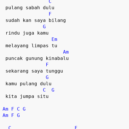
C
 pulang sabah dulu  

F
 sudah kan saya bilang

G
 rindu juga kamu

Em
 melayang limpas tu

Am
 puncak gunung kinabalu

F
 sekarang saya tunggu

G
 kamu pulang dulu

C
G
 kita jumpa situ  

Am
F
C
G
Am
F
G
C
F