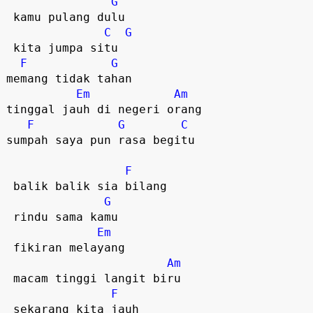
G
 kamu pulang dulu

C
G
 kita jumpa situ  

F
G
memang tidak tahan

Em
Am
tinggal jauh di negeri orang

F
G
C
sumpah saya pun rasa begitu  

F
 balik balik sia bilang

G
 rindu sama kamu

Em
 fikiran melayang

Am
 macam tinggi langit biru

F
 sekarang kita jauh
