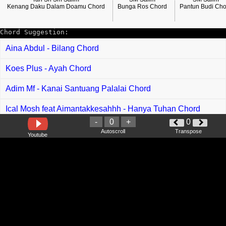
Kenang Daku Dalam Doamu Chord
Bunga Ros Chord
Pantun Budi Cho
Chord Suggestion:
Aina Abdul - Bilang Chord
Koes Plus - Ayah Chord
Adim Mf - Kanai Santuang Palalai Chord
Ical Mosh feat Aimantakkesahhh - Hanya Tuhan Chord
-
0
+
0
Boisover - Kata Kata Chord
Autoscroll
Transpose
Youtube
Benzooloo - GTT Chord
Lebah Begantong - Jauh Di Mata Chord
Ejoy Nadia - Cinta Abe Wiring Chord
Iqbaal Ramadhan - Cinta Luka Sempurna Chord