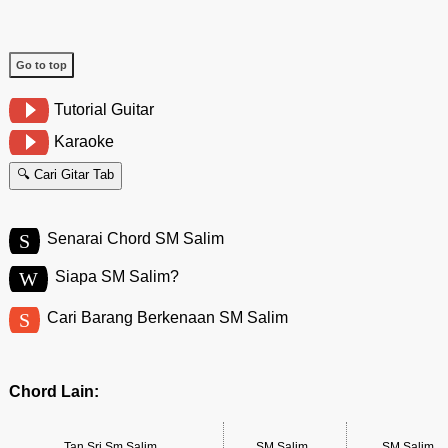
Go to top
Tutorial Guitar
Karaoke
🔍 Cari Gitar Tab
S
Senarai Chord SM Salim
W
Siapa SM Salim?
S
Cari Barang Berkenaan SM Salim
Chord Lain:
Tan Sri Sm Salim
SM Salim
SM Salim