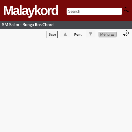
Malaykord
🔍
SM Salim - Bunga Ros Chord
🌙
▲
▼
Menu ☰
Save
Font