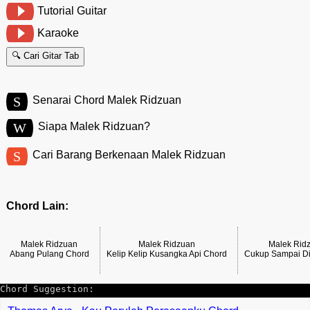
Tutorial Guitar
Karaoke
🔍 Cari Gitar Tab
S
Senarai Chord Malek Ridzuan
W
Siapa Malek Ridzuan?
S
Cari Barang Berkenaan Malek Ridzuan
Chord Lain:
Malek Ridzuan
Malek Ridzuan
Malek Rid
Abang Pulang Chord
Kelip Kelip Kusangka Api Chord
Cukup Sampai Di
Chord Suggestion: