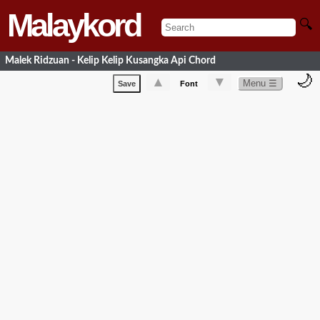
Malaykord
🔍
Malek Ridzuan - Kelip Kelip Kusangka Api Chord
🌙
▲
▼
Menu ☰
Save
Font