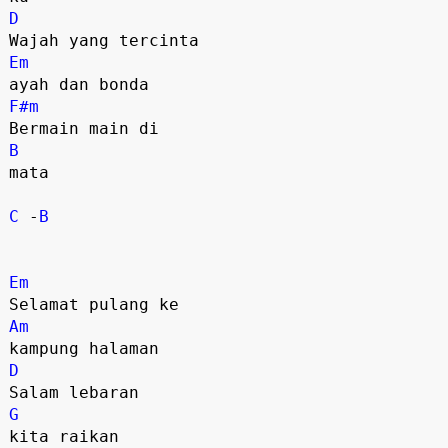
D
Em
F#m
B
mata

C
 -
B
Em
Am
D
G