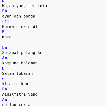
D
Em
F#m
B
mata

Em
Am
D
G
Em
Am