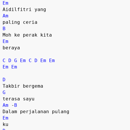
Em
Am
B
Em
beraya

C
D
G
Em
C
D
Em
Em
Em
Em
D
G
Am
 -
B
Em