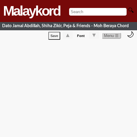
Malaykord
🔍
Dato Jamal Abdillah, Shiha Zikir, Peja & Friends - Moh Beraya Chord
🌙
▲
▼
Menu ☰
Save
Font