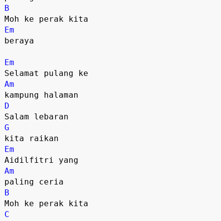
B
Em
beraya

Em
Am
D
G
Em
Am
B
C