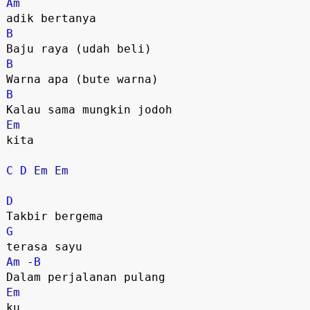
Am
B
B
B
Em
kita

C
D
Em
Em
D
G
Am
 -
B
Em