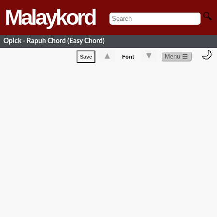
Malaykord
🔍
Opick - Rapuh Chord (Easy Chord)
🌙
▲
▼
Menu ☰
Save
Font