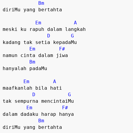
Bm
diriMu yang bertahta

Em
A
meski ku rapuh dalam langkah

D
G
kadang tak setia kepadaMu

Em
F#
namun cinta dalam jiwa

Bm
hanyalah padaMu

Em
A
maafkanlah bila hati

D
G
tak sempurna mencintaiMu

Em
F#
dalam dadaku harap hanya

Bm
diriMu yang bertahta
