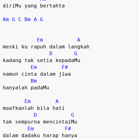
diriMu yang bertahta

Am
G
C
Bm
A
G
Em
A
meski ku rapuh dalam langkah

D
G
kadang tak setia kepadaMu

Em
F#
namun cinta dalam jiwa

Bm
hanyalah padaMu

Em
A
maafkanlah bila hati

D
G
tak sempurna mencintaiMu

Em
F#
dalam dadaku harap hanya
