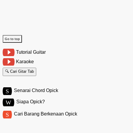
Go to top
Tutorial Guitar
Karaoke
🔍 Cari Gitar Tab
S
Senarai Chord Opick
W
Siapa Opick?
S
Cari Barang Berkenaan Opick