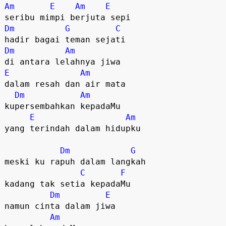
Am
E
Am
E
Dm
G
C
Dm
Am
E
Am
dalam resah dan air mata

Dm
Am
kupersembahkan kepadaMu

E
Am
yang terindah dalam hidupku

Dm
G
meski ku rapuh dalam langkah

C
F
kadang tak setia kepadaMu

Dm
E
namun cinta dalam jiwa

Am