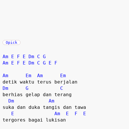
Opick
Am
E
F
E
Dm
C
G
Am
E
F
E
Dm
C
G
E
F
Am
Em
Am
Em
Dm
G
C
berhias gelap dan terang

Dm
Am
suka dan duka tangis dan tawa

E
Am
E
F
E
tergores bagai lukisan
