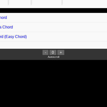
hord
ta Chord
rd (Easy Chord)
-
0
+
Autoscroll
d
hord