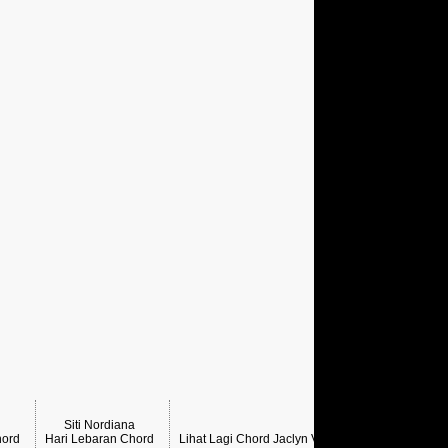
Siti Nordiana
Khai 
hord
Hari Lebaran Chord
Lihat Lagi Chord Jaclyn Victor →
Alalala Sh