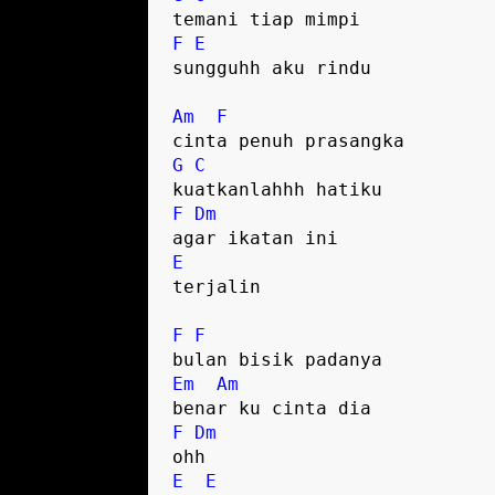
F
E
sungguhh aku rindu

Am
F
G
C
F
Dm
E
terjalin

F
F
Em
Am
F
Dm
E
E