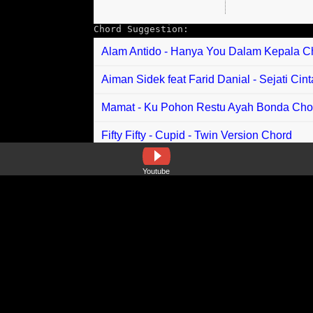
Chord Suggestion:
Alam Antido - Hanya You Dalam Kepala C
Aiman Sidek feat Farid Danial - Sejati Cin
Mamat - Ku Pohon Restu Ayah Bonda Cho
Fifty Fifty - Cupid - Twin Version Chord
Lesti - Insan Biasa Chord
Youtube
Adam Vibes - Kembali Untuk Hatiku Chor
Mohabbatein - Humko Humise Chura Lo C
Misha Omar - Break Chord
Siti Nurhaliza - Demi Kasih Kita Chord
Awie Riez - Luka Chord