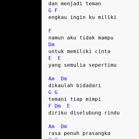
G
F
engkau ingin ku miliki

F
Dm
E
E
yang semulia sepertimu

Am
Dm
G
G
F
Dm
E
diriku diselubung rindu

Am
Dm