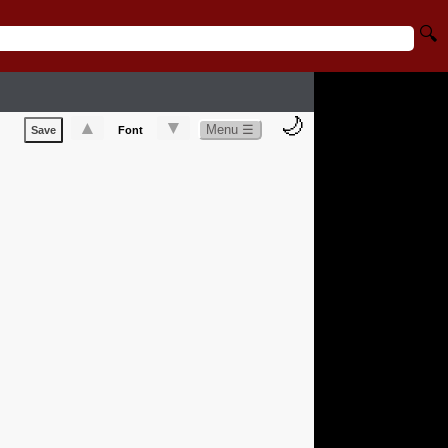
🔍
🌙
▲
▼
Menu ☰
Save
Font