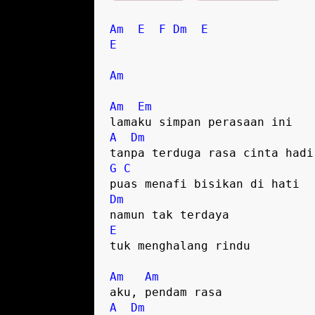
Am
E
F
Dm
E
E
Am
Am
Em
A
Dm
G
C
Dm
E
tuk menghalang rindu

Am
Am
A
Dm