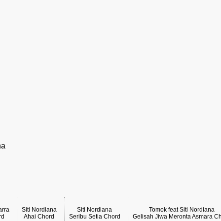
na
arra
Siti Nordiana
Siti Nordiana
Tomok feat Siti Nordiana
rd
Ahai Chord
Seribu Setia Chord
Gelisah Jiwa Meronta Asmara C