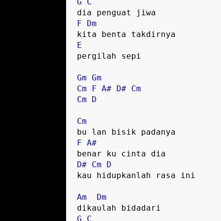
G
C
F
Dm
E
pergilah sepi

Gm
Gm
Cm
F
A#
D#
Cm
Cm
D
Cm
F
A#
D#
Cm
D
kau hidupkanlah rasa ini

Am
Dm
G
C