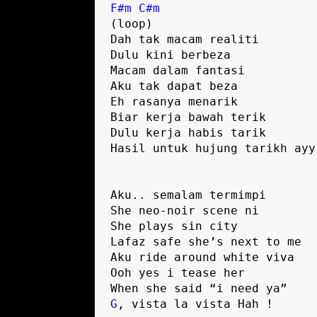
F#m
C#m
(loop)

Dah tak macam realiti

Dulu kini berbeza

Macam dalam fantasi

Aku tak dapat beza

Eh rasanya menarik

Biar kerja bawah terik

Dulu kerja habis tarik

Hasil untuk hujung tarikh ayy

Aku.. semalam termimpi

She neo-noir scene ni

She plays sin city

Lafaz safe she’s next to me

Aku ride around white viva

Ooh yes i tease her

G
, vista la vista Hah !
