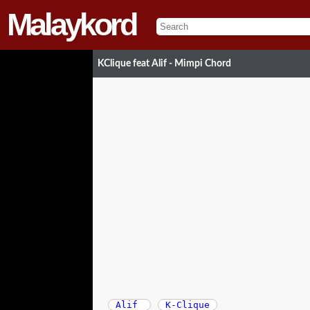
Malaykord
KClique feat Alif - Mimpi Chord
Alif
K-Clique