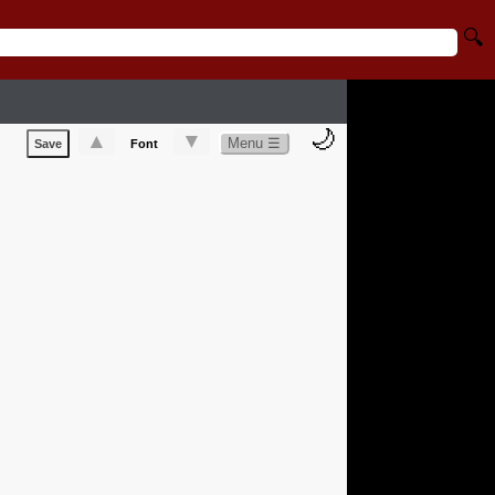
🔍
🌙
▲
▼
Menu ☰
Save
Font