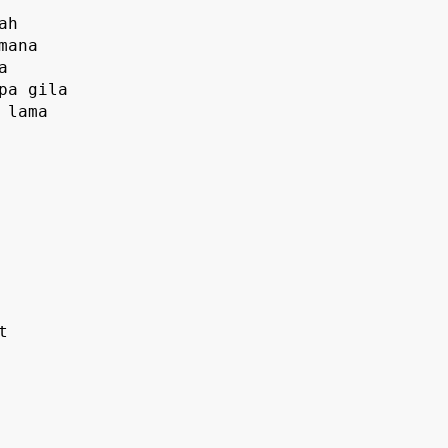
h

ana



pa gila

 lama


