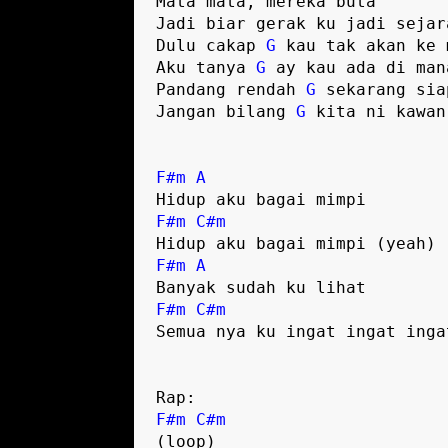
Mata mata, mereka buta

Jadi biar gerak ku jadi sejara
Dulu cakap 
G
 kau tak akan ke m
Aku tanya 
G
 ay kau ada di mana
Pandang rendah 
G
 sekarang sia
Jangan bilang 
G
 kita ni kawan
F#m
A
F#m
C#m
F#m
A
F#m
C#m
Semua nya ku ingat ingat ingat
F#m
C#m
(loop)
