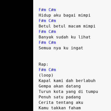
F#m
C#m
F#m
C#m
F#m
C#m
F#m
C#m
Semua nya ku ingat

F#m
C#m
(loop)

Kapal kami dah berlabuh

Gempa akan datang

Turun kota yang di tumpu

Penuh satu padang

Cerita tentang aku

Kamu takkan faham
