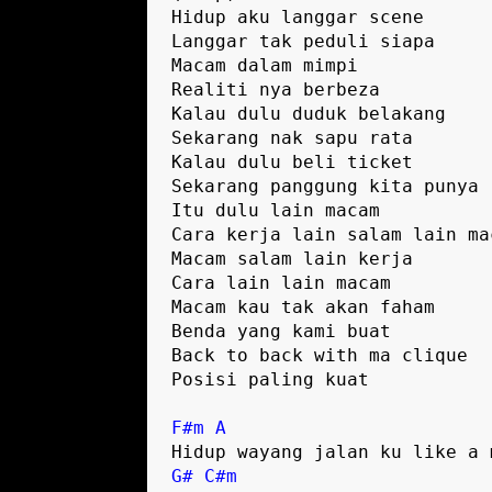
Hidup aku langgar scene

Langgar tak peduli siapa

Macam dalam mimpi

Realiti nya berbeza

Kalau dulu duduk belakang

Sekarang nak sapu rata

Kalau dulu beli ticket

Sekarang panggung kita punya !
Itu dulu lain macam

Cara kerja lain salam lain mac
Macam salam lain kerja

Cara lain lain macam

Macam kau tak akan faham

Benda yang kami buat

Back to back with ma clique

Posisi paling kuat

F#m
A
G#
C#m