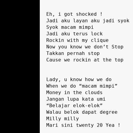
Eh, i got shocked !

Jadi aku layan aku jadi syok

Syok macam mimpi

Jadi aku terus lock

Rockin with my clique

Now you know we don’t Stop

Takkan pernah stop

Cause we rockin at the top

Lady, u know how we do

When we do “macam mimpi”

Money in the clouds

Jangan lupa kata umi

“Belajar elok-elok”

Walau belok dapat degree

Milly milly

Mari sini twenty 20 Yea !
